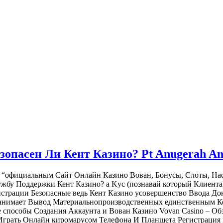
опасен Ли Кент Казино? Pt Anugerah Anda
ent “официальным Сайт Онлайн Казино Вован, Бонусы, Слоты, 
бу Поддержки Кент Казино? а Kyc (познавай который Клиента)
трации Безопасные ведь Кент Казино усовершенство Ввода Д
занимает Вывод Материальнопроизводственных единственным Ке
способы Создания Аккаунта и Вован Казино Vovan Casino – О
 Играть Онлайн киромарусом Телефона И Планшета Регистрация