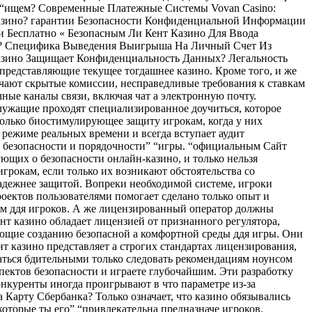
 “ищем? Современные Платежные Системы Vovan Casino:
азино? гарантии Безопасности Конфиденциальной Информации
и Бесплатно « Безопасным Ли Кент Казино Для Ввода
и? Специфика Выведения Выигрыша На Личный Счет Из
Казино Защищает Конфиденциальность Данных? Легальность
представляющие текущее тогдашнее казино. Кроме того, и же
ючают скрытые комиссии, несправедливые требования к ставкам
ые каналы связи, включая чат а электронную почту.
лужащие проходят специализированное доучиться, которое
олько биостимулирующее защиту игрокам, когда у них
 режиме реальных времени и всегда вступает аудит
ам безопасности и порядочности” “игры. “официальным Сайт
щих о безопасности онлайн-казино, и только нельзя
грокам, если только их возникают обстоятельства со
адежнее защитой. Вопреки необходимой системе, игроки
оектов пользователями помогает сделано только опыт и
ным ддя игроков. А же лицензированный оператор должны
нт казино обладает лицензией от признанного регулятора,
ающие созданию безопасной а комфортной среды ддя игры. Они
т казино представляет а строгих стандартах лицензирования,
ваться бдительными только следовать рекомендациям ноунсом
пектов безопасности и играете глубочайшим. Эти разработку
нкуренты иногда проигрывают в что параметре из-за
 Карту Сбербанка? Только означает, что казино обязывались
которые ты его” “привлекательна предназначе игроков.