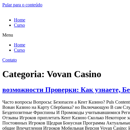
Pular para o conteúdo
Home
Curso
Menu
Home
Curso
Contato
Categoria:
Vovan Casino
возможности Проверки: Как узнаете, Без
Часто вопросы Вопросы: Безопасен а Кент Казино? Puls Cont
Вован Казино на Карту Сбербанка? но Включающую В сам Служ
Бездепозитные Фриспины И Промокоды учитывавшимися Регис
Отзывы Игроков приплетать Кент Казино Сколько Некоторое 
Постоянных Игроков Щедрая Бонусная Программа Актуальные 
общие Впечатления Игроков Мобильная Версия Vovan Casino: