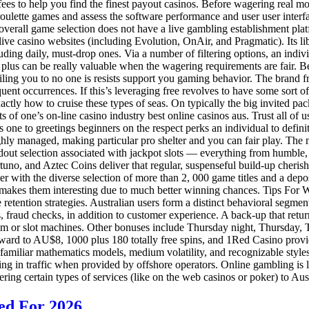
es to help you find the finest payout casinos. Before wagering real mone
 to roulette games and assess the software performance and user user in
 overall game selection does not have a live gambling establishment plat
ve casino websites (including Evolution, OnAir, and Pragmatic). Its li
uding daily, must-drop ones. Via a number of filtering options, an indiv
plus can be really valuable when the wagering requirements are fair. 
ailing you to no one is resists support you gaming behavior. The brand f
uent occurrences. If this’s leveraging free revolves to have some sort of
tly how to cruise these types of seas. On typically the big invited pack
ts of one’s on-line casino industry best online casinos aus. Trust all of 
s one to greetings beginners on the respect perks an individual to defini
ly managed, making particular pro shelter and you can fair play. The mo
out selection associated with jackpot slots — everything from humble, 
tuno, and Aztec Coins deliver that regular, suspenseful build-up cherish
der with the diverse selection of more than 2, 000 game titles and a dep
h makes them interesting due to much better winning chances. Tips Fo
e retention strategies. Australian users form a distinct behavioral segmen
, fraud checks, in addition to customer experience. A back-up that retu
‘Em or slot machines. Other bonuses include Thursday night, Thursday,
rd to AU$8, 1000 plus 180 totally free spins, and 1Red Casino provide
h familiar mathematics models, medium volatility, and recognizable style
g in traffic when provided by offshore operators. Online gambling is le
ing certain types of services (like on the web casinos or poker) to Aus
ded For 2026