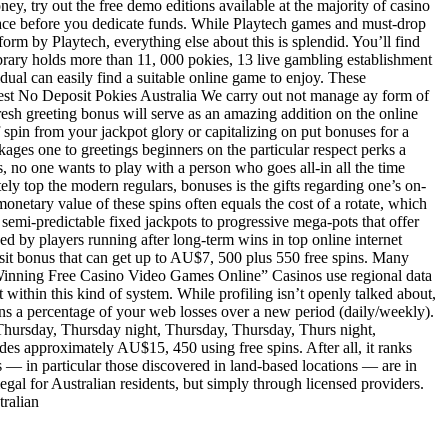
y, try out the free demo editions available at the majority of casino
terface before you dedicate funds. While Playtech games and must-drop
form by Playtech, everything else about this is splendid. You’ll find
brary holds more than 11, 000 pokies, 13 live gambling establishment
idual can easily find a suitable online game to enjoy. These
Best No Deposit Pokies Australia We carry out not manage ay form of
resh greeting bonus will serve as an amazing addition on the online
 spin from your jackpot glory or capitalizing on put bonuses for a
ages one to greetings beginners on the particular respect perks a
us, no one wants to play with a person who goes all-in all the time
tely top the modern regulars, bonuses is the gifts regarding one’s on-
netary value of these spins often equals the cost of a rotate, which
semi-predictable fixed jackpots to progressive mega-pots that offer
ed by players running after long-term wins in top online internet
osit bonus that can get up to AU$7, 500 plus 550 free spins. Many
r Winning Free Casino Video Games Online” Casinos use regional data
t within this kind of system. While profiling isn’t openly talked about,
rns a percentage of your web losses over a new period (daily/weekly).
 Thursday, Thursday night, Thursday, Thursday, Thurs night,
s approximately AU$15, 450 using free spins. After all, it ranks
s — in particular those discovered in land-based locations — are in
gal for Australian residents, but simply through licensed providers.
tralian