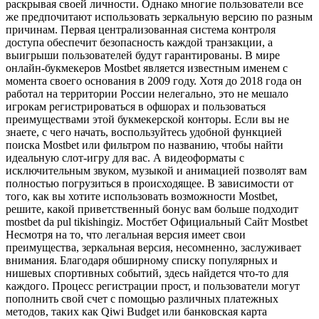
раскрывая своей личности. Однако многие пользователи все
же предпочитают использовать зеркальную версию по разным
причинам. Первая централизованная система контроля
доступа обеспечит безопасность каждой транзакции, а
выигрыши пользователей будут гарантированы. В мире
онлайн-букмекеров Mostbet является известным именем с
момента своего основания в 2009 году. Хотя до 2018 года он
работал на территории России нелегально, это не мешало
игрокам регистрироваться в офшорах и пользоваться
преимуществами этой букмекерской конторы. Если вы не
знаете, с чего начать, воспользуйтесь удобной функцией
поиска Mostbet или фильтром по названию, чтобы найти
идеальную слот-игру для вас. А видеоформаты с
исключительным звуком, музыкой и анимацией позволят вам
полностью погрузиться в происходящее. В зависимости от
того, как вы хотите использовать возможности Mostbet,
решите, какой приветственный бонус вам больше подходит
mostbet da pul tikishingiz. Мостбет Официальный Сайт Mostbet
Несмотря на то, что легальная версия имеет свои
преимущества, зеркальная версия, несомненно, заслуживает
внимания. Благодаря обширному списку популярных и
нишевых спортивных событий, здесь найдется что-то для
каждого. Процесс регистрации прост, и пользователи могут
пополнить свой счет с помощью различных платежных
методов, таких как Qiwi Budget или банковская карта