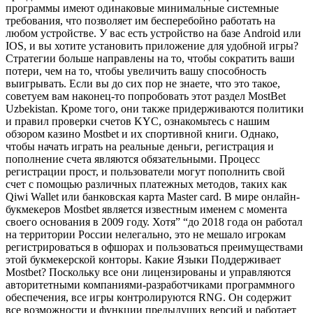
программы имеют одинаковые минимальные системные
требования, что позволяет им бесперебойно работать на
любом устройстве. У вас есть устройство на базе Android или
IOS, и вы хотите установить приложение для удобной игры?
Стратегии больше направлены на то, чтобы сократить ваши
потери, чем на то, чтобы увеличить вашу способность
выигрывать. Если вы до сих пор не знаете, что это такое,
советуем вам наконец-то попробовать этот раздел MostBet
Uzbekistan. Кроме того, они также придерживаются политики
и правил проверки счетов KYC, ознакомьтесь с нашим
обзором казино Mostbet и их спортивной книги. Однако,
чтобы начать играть на реальные деньги, регистрация и
пополнение счета являются обязательными. Процесс
регистрации прост, и пользователи могут пополнить свой
счет с помощью различных платежных методов, таких как
Qiwi Wallet или банковская карта Master card. В мире онлайн-
букмекеров Mostbet является известным именем с момента
своего основания в 2009 году. Хотя” “до 2018 года он работал
на территории России нелегально, это не мешало игрокам
регистрироваться в офшорах и пользоваться преимуществами
этой букмекерской конторы. Какие Языки Поддерживает
Mostbet? Поскольку все они лицензированы и управляются
авторитетными компаниями-разработчиками программного
обеспечения, все игры контролируются RNG. Он содержит
все возможности и функции предыдущих версий и работает