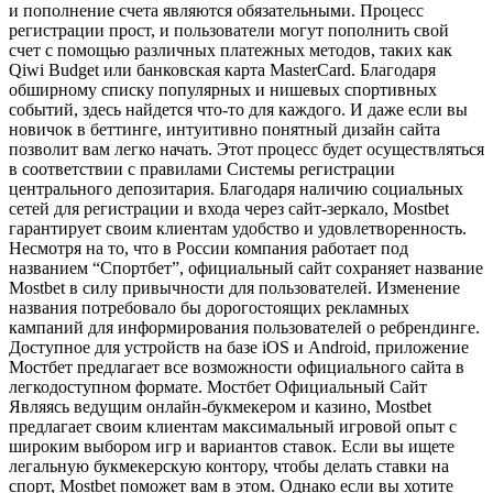
и пополнение счета являются обязательными. Процесс
регистрации прост, и пользователи могут пополнить свой
счет с помощью различных платежных методов, таких как
Qiwi Budget или банковская карта MasterCard. Благодаря
обширному списку популярных и нишевых спортивных
событий, здесь найдется что-то для каждого. И даже если вы
новичок в беттинге, интуитивно понятный дизайн сайта
позволит вам легко начать. Этот процесс будет осуществляться
в соответствии с правилами Системы регистрации
центрального депозитария. Благодаря наличию социальных
сетей для регистрации и входа через сайт-зеркало, Mostbet
гарантирует своим клиентам удобство и удовлетворенность.
Несмотря на то, что в России компания работает под
названием “Спортбет”, официальный сайт сохраняет название
Mostbet в силу привычности для пользователей. Изменение
названия потребовало бы дорогостоящих рекламных
кампаний для информирования пользователей о ребрендинге.
Доступное для устройств на базе iOS и Android, приложение
Мостбет предлагает все возможности официального сайта в
легкодоступном формате. Мостбет Официальный Сайт
Являясь ведущим онлайн-букмекером и казино, Mostbet
предлагает своим клиентам максимальный игровой опыт с
широким выбором игр и вариантов ставок. Если вы ищете
легальную букмекерскую контору, чтобы делать ставки на
спорт, Mostbet поможет вам в этом. Однако если вы хотите