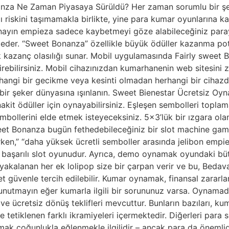
a Ne Zaman Piyasaya Sürüldü? Her zaman sorumlu bir şekild
 riskini taşımamakla birlikte, yine para kumar oyunlarına k
nayın empieza sadece kaybetmeyi göze alabileceğiniz parayl
der. “Sweet Bonanza” özellikle büyük ödüller kazanma potansiy
kazanç olasılığı sunar. Mobil uygulamasında Fairly sweet B
irebilirsiniz. Mobil cihazınızdan kumarhanenin web sitesini
hangi bir gecikme veya kesinti olmadan herhangi bir cihaz
bir şeker dünyasına ışınlanın. Sweet Bienestar Ücretsiz O
kit ödüller için oynayabilirsiniz. Eşleşen sembolleri topla
ollerini elde etmek isteyeceksiniz. 5×3’lük bir ızgara ola
Sweet Bonanza bugün fethedebileceğiniz bir slot machine ga
ken,” “daha yüksek ücretli semboller arasında jelibon empiez
a başarılı slot oyunudur. Ayrıca, demo oynamak oyundaki bü
akalanan her ek lolipop size bir çarpan verir ve bu, Bedav
t güvenle tercih edilebilir. Kumar oynamak, finansal zararlar
unutmayın eğer kumarla ilgili bir sorununuz varsa. Oynamad
e ücretsiz dönüş teklifleri mevcuttur. Bunların bazıları, ku
e tetiklenen farklı ikramiyeleri içermektedir. Diğerleri para
 çoğunlukla eğlenmekle ilgilidir – ancak para da önemlidir