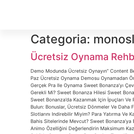
Categoria:
monosl
Ücretsiz Oynama Rehb
Demo Modunda Ücretsiz Oynayın” Content Be
Paz Ücretsiz Oynama Demosu Oynamadan Önce
Gerçek Pra Ile Oynama Sweet Bonanza’yı Çev
Gerekli Mi? Sweet Bonanza Hilesi Sweet Bonanz
Sweet Bonanza’da Kazanmak Için İpuçları Ve
Bulun: Bonuslar, Ücretsiz Dönmeler Ve Daha 
Slotlarını Indirebilir Miyim? Para Yatırma 
Bahis Sitelerinde Mevcut? Sweet Bonanza’ya B
Animo Özelliğini Değerlendirin Maksimum Kaza