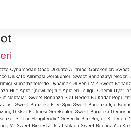
Home
Curso
ot
eri
t’te Oynamadan Önce Dikkate Alınması Gerekenler: Sweet
 Dikkate Alınması Gerekenler: Sweet Bonanza’yı Neden Üc
rimiçi Kumarhanelerde Oynamak Güvenli Mi? Sweet Bonanz
a Hile Apk” “[newline]hile Apk’leri Ile İlgili Önemli Uyar
 Püf Noktaları Sweet Bonanza Slot Neden Bu Kadar Popüler?
Fazlası! Sweet Bonanza Free Spin Sweet Bonanza İçin Bon
Ve Kazanç Dikkat Edilmesi Gerekenler: Sweet Bonanza Demo
enzer Slotlar Hangileridir? Güvenilir Site Seçme Kriterler
nç Ve Sweet Bienestar İstatistikleri Sweet Bonanza’da Kaz