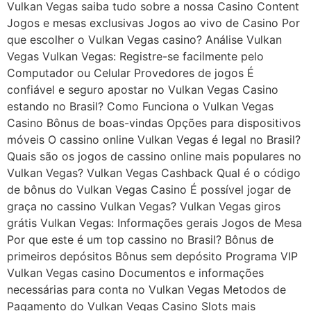
Vulkan Vegas saiba tudo sobre a nossa Casino Content
Jogos e mesas exclusivas Jogos ao vivo de Casino Por
que escolher o Vulkan Vegas casino? Análise Vulkan
Vegas Vulkan Vegas: Registre-se facilmente pelo
Computador ou Celular Provedores de jogos É
confiável e seguro apostar no Vulkan Vegas Casino
estando no Brasil? Como Funciona o Vulkan Vegas
Casino Bônus de boas-vindas Opções para dispositivos
móveis O cassino online Vulkan Vegas é legal no Brasil?
Quais são os jogos de cassino online mais populares no
Vulkan Vegas? Vulkan Vegas Cashback Qual é o código
de bônus do Vulkan Vegas Casino É possível jogar de
graça no cassino Vulkan Vegas? Vulkan Vegas giros
grátis Vulkan Vegas: Informações gerais Jogos de Mesa
Por que este é um top cassino no Brasil? Bônus de
primeiros depósitos Bônus sem depósito Programa VIP
Vulkan Vegas casino Documentos e informações
necessárias para conta no Vulkan Vegas Metodos de
Pagamento do Vulkan Vegas Casino Slots mais