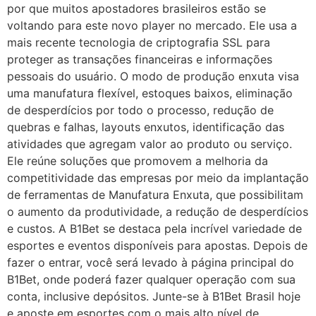
por que muitos apostadores brasileiros estão se
voltando para este novo player no mercado. Ele usa a
mais recente tecnologia de criptografia SSL para
proteger as transações financeiras e informações
pessoais do usuário. O modo de produção enxuta visa
uma manufatura flexível, estoques baixos, eliminação
de desperdícios por todo o processo, redução de
quebras e falhas, layouts enxutos, identificação das
atividades que agregam valor ao produto ou serviço.
Ele reúne soluções que promovem a melhoria da
competitividade das empresas por meio da implantação
de ferramentas de Manufatura Enxuta, que possibilitam
o aumento da produtividade, a redução de desperdícios
e custos. A B1Bet se destaca pela incrível variedade de
esportes e eventos disponíveis para apostas. Depois de
fazer o entrar, você será levado à página principal do
B1Bet, onde poderá fazer qualquer operação com sua
conta, inclusive depósitos. Junte-se à B1Bet Brasil hoje
e aposte em esportes com o mais alto nível de