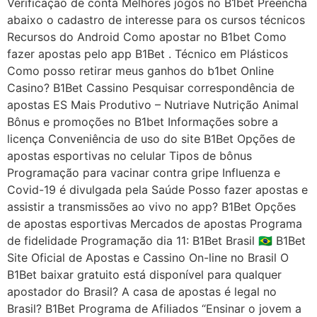
Verificação de conta Melhores jogos no B1bet Preencha
abaixo o cadastro de interesse para os cursos técnicos
Recursos do Android Como apostar no B1bet Como
fazer apostas pelo app B1Bet . Técnico em Plásticos
Como posso retirar meus ganhos do b1bet Online
Casino? B1Bet Cassino Pesquisar correspondência de
apostas ES Mais Produtivo – Nutriave Nutrição Animal
Bônus e promoções no B1bet Informações sobre a
licença Conveniência de uso do site B1Bet Opções de
apostas esportivas no celular Tipos de bônus
Programação para vacinar contra gripe Influenza e
Covid-19 é divulgada pela Saúde Posso fazer apostas e
assistir a transmissões ao vivo no app? B1Bet Opções
de apostas esportivas Mercados de apostas Programa
de fidelidade Programação dia 11: B1Bet Brasil 🇧🇷 B1Bet
Site Oficial de Apostas e Cassino On-line no Brasil O
B1Bet baixar gratuito está disponível para qualquer
apostador do Brasil? A casa de apostas é legal no
Brasil? B1Bet Programa de Afiliados “Ensinar o jovem a