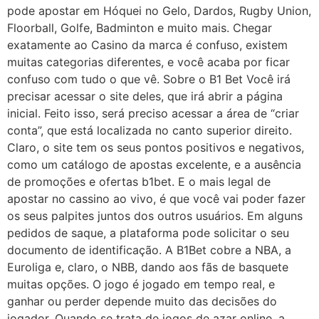
pode apostar em Hóquei no Gelo, Dardos, Rugby Union,
Floorball, Golfe, Badminton e muito mais. Chegar
exatamente ao Casino da marca é confuso, existem
muitas categorias diferentes, e você acaba por ficar
confuso com tudo o que vê. Sobre o B1 Bet Você irá
precisar acessar o site deles, que irá abrir a página
inicial. Feito isso, será preciso acessar a área de “criar
conta”, que está localizada no canto superior direito.
Claro, o site tem os seus pontos positivos e negativos,
como um catálogo de apostas excelente, e a ausência
de promoções e ofertas b1bet. E o mais legal de
apostar no cassino ao vivo, é que você vai poder fazer
os seus palpites juntos dos outros usuários. Em alguns
pedidos de saque, a plataforma pode solicitar o seu
documento de identificação. A B1Bet cobre a NBA, a
Euroliga e, claro, o NBB, dando aos fãs de basquete
muitas opções. O jogo é jogado em tempo real, e
ganhar ou perder depende muito das decisões do
jogador. Quando se trata de jogos de azar online, a