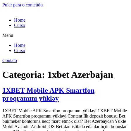
Pular para o conteúdo
Home
Curso
Menu
Home
Curso
Contato
Categoria:
1xbet Azerbajan
1XBET Mobile APK Smartfon
proqramını yükləy
1XBET Mobile APK Smartfon proqramını yükləyi 1XBET Mobile
APK Smartfon proqramını yükləyi Content İlk depozit bonusu Bet
bukmeker kontoruna necə mərc etmək olar? Bet Azerbaycan Yükle
Mobil Az Indir Android iOS Bet-dən istifadə edənlər üçün bonuslar