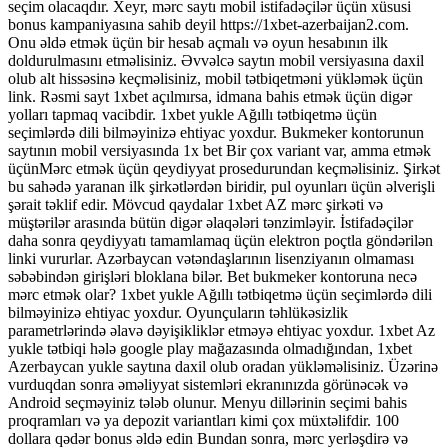
seçim olacaqdır. Xeyr, mərc saytı mobil istifadəçilər üçün xüsusi
bonus kampaniyasına sahib deyil https://1xbet-azerbaijan2.com.
Onu əldə etmək üçün bir hesab açmalı və oyun hesabının ilk
doldurulmasını etməlisiniz. Əvvəlcə saytın mobil versiyasına daxil
olub alt hissəsinə keçməlisiniz, mobil tətbiqetməni yükləmək üçün
link. Rəsmi sayt 1xbet açılmırsa, idmana bahis etmək üçün digər
yolları tapmaq vacibdir. 1xbet yukle Ağıllı tətbiqetmə üçün
seçimlərdə dili bilməyinizə ehtiyac yoxdur. Bukmeker kontorunun
saytının mobil versiyasında 1x bet Bir çox variant var, amma etmək
üçünMərc etmək üçün qeydiyyat prosedurundan keçməlisiniz. Şirkət
bu sahədə yaranan ilk şirkətlərdən biridir, pul oyunları üçün əlverişli
şərait təklif edir. Mövcud qaydalar 1xbet AZ mərc şirkəti və
müştərilər arasında bütün digər əlaqələri tənzimləyir. İstifadəçilər
daha sonra qeydiyyatı tamamlamaq üçün elektron poçtla göndərilən
linki vururlar. Azərbaycan vətəndaşlarının lisenziyanın olmaması
səbəbindən girişləri bloklana bilər. Bet bukmeker kontoruna necə
mərc etmək olar? 1xbet yukle Ağıllı tətbiqetmə üçün seçimlərdə dili
bilməyinizə ehtiyac yoxdur. Oyunçuların təhlükəsizlik
parametrlərində əlavə dəyişikliklər etməyə ehtiyac yoxdur. 1xbet Az
yukle tətbiqi hələ google play mağazasında olmadığından, 1xbet
Azerbaycan yukle saytına daxil olub oradan yükləməlisiniz. Üzərinə
vurduqdan sonra əməliyyat sistemləri ekranınızda görünəcək və
Android seçməyiniz tələb olunur. Menyu dillərinin seçimi bahis
proqramları və ya depozit variantları kimi çox müxtəlifdir. 100
dollara qədər bonus əldə edin Bundan sonra, mərc yerləşdirə və