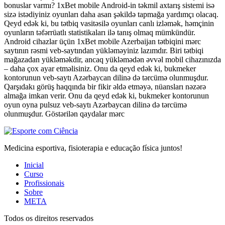
bonuslar varmı? 1xBet mobile Android-in təkmil axtarış sistemi isə
sizə istədiyiniz oyunları daha asan şəkildə tapmağa yardımçı olacaq.
Qeyd edək ki, bu tətbiq vasitəsilə oyunları canlı izləmək, həmçinin
oyunların təfərrüatlı statistikaları ilə tanış olmaq mümkündür.
Android cihazlar üçün 1xBet mobile Azerbaijan tətbiqini mərc
saytının rəsmi veb-saytından yükləməyiniz lazımdır. Biri tətbiqi
mağazadan yükləməkdir, ancaq yükləmədən əvvəl mobil cihazınızda
– daha çox ayar etməlisiniz. Onu da qeyd edək ki, bukmeker
kontorunun veb-saytı Azərbaycan dilinə də tərcümə olunmuşdur.
Qarşıdakı görüş haqqında bir fikir əldə etməyə, nüansları nəzərə
almağa imkan verir. Onu da qeyd edək ki, bukmeker kontorunun
oyun oyna pulsuz veb-saytı Azərbaycan dilinə də tərcümə
olunmuşdur. Göstərilən qaydalar mərc
Medicina esportiva, fisioterapia e educação física juntos!
Inicial
Curso
Profissionais
Sobre
META
Todos os direitos reservados