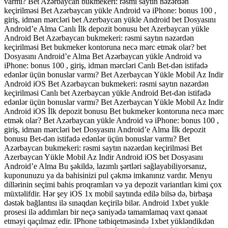
varmı? Bet Azərbaycan bukmekeri: rəsmi saytın nəzərdən
keçirilməsi Bet Azərbaycan yükle Android və iPhone: bonus 100 ,
giriş, idman mərcləri bet Azerbaycan yükle Android bet Dosyasını
Android’e Alma Canlı İlk depozit bonusu bet Azerbaycan yükle
Android Bet Azərbaycan bukmekeri: rəsmi saytın nəzərdən
keçirilməsi Bet bukmeker kontoruna necə mərc etmək olar? bet
Dosyasını Android’e Alma Bet Azərbaycan yükle Android və
iPhone: bonus 100 , giriş, idman mərcləri Canlı Bet-dən istifadə
edənlər üçün bonuslar varmı? Bet Azerbaycan Yükle Mobil Az Indir
Android iOS Bet Azərbaycan bukmekeri: rəsmi saytın nəzərdən
keçirilməsi Canlı bet Azerbaycan yükle Android Bet-dən istifadə
edənlər üçün bonuslar varmı? Bet Azerbaycan Yükle Mobil Az Indir
Android iOS İlk depozit bonusu Bet bukmeker kontoruna necə mərc
etmək olar? Bet Azərbaycan yükle Android və iPhone: bonus 100 ,
giriş, idman mərcləri bet Dosyasını Android’e Alma İlk depozit
bonusu Bet-dən istifadə edənlər üçün bonuslar varmı? Bet
Azərbaycan bukmekeri: rəsmi saytın nəzərdən keçirilməsi Bet
Azerbaycan Yükle Mobil Az Indir Android iOS bet Dosyasını
Android’e Alma Bu şəkildə, lazımlı şərtləri sağlayabiliyorsanız,
kuponunuzu ya da bahisinizi pul çəkmə imkanınız vardır. Menyu
dillərinin seçimi bahis proqramları və ya depozit variantları kimi çox
müxtəlifdir. Hər şey iOS 1x mobil saytında edilə bilsə də, birbaşa
dəstək bağlantısı ilə sınaqdan keçirilə bilər. Android 1xbet yukle
prosesi ilə addımları bir neçə saniyədə tamamlamaq vaxt qənaət
etməyi qaçılmaz edir. IPhone tətbiqetməsində 1xbet yükləndikdən