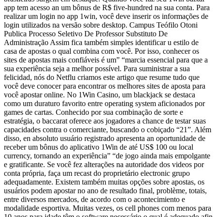
app tem acesso an um bônus de R$ five-hundred na sua conta. Para
realizar um login no app 1win, você deve inserir os informações de
login utilizados na versão sobre desktop. Campus Teófilo Otoni
Publica Processo Seletivo De Professor Substituto De
Administração Assim fica também simples identificar u estilo de
casa de apostas o qual combina com você. Por isso, conhecer os
sites de apostas mais confiáveis é um” “marcia essencial para que a
sua experiência seja a melhor possível. Para suministrar a sua
felicidad, nós do Netflu criamos este artigo que resume tudo que
você deve conocer para encontrar os melhores sites de aposta para
você apostar online. No 1Win Casino, um blackjack se destaca
como um duraturo favorito entre operating system aficionados por
games de cartas. Conhecido por sua combinação de sorte e
estratégia, o baccarat oferece aos jogadores a chance de testar suas
capacidades contra o comerciante, buscando o cobiçado “21”. Além
disso, en absoluto usuário registrado apresenta an oportunidade de
receber um bônus do aplicativo 1Win de até US$ 100 ou local
currency, tornando an experiência” “de jogo ainda mais empolgante
e gratificante. Se você fez alterações na autoridade dos videos por
conta própria, faça um recast do proprietário electronic grupo
adequadamente. Existem também muitas opções sobre apostas, os
usuários podem apostar no ano de resultado final, problème, totais,
entre diversos mercados, de acordo com o acontecimiento e
modalidade esportiva. Muitas vezes, os cell phones com menos para
10 anos para idade têm o software necessário o qual é adequado afin