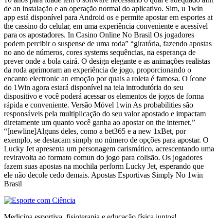
de an instalação e an operação normal do aplicativo. Sim, u 1win
app está disponível para Android os e permite apostar em esportes at
the cassino do celular, em uma experiência conveniente e acessível
para os apostadores. In Casino Online No Brasil Os jogadores
podem percibir o suspense de uma roda” “giratória, fazendo apostas
no ano de números, cores systems sequências, na esperança de
prever onde a bola cairá. O design elegante e as animações realistas
da roda aprimoram an experiência de jogo, proporcionando o
encanto electronic an emoção por quais a roleta é famosa. O ícone
do 1Win agora estará disponível na tela introdutória do seu
dispositivo e você poderá acessar os elementos de jogos de forma
rápida e conveniente. Versão Móvel 1win As probabilities são
responsáveis pela multiplicação do seu valor apostado e impactam
diretamente um quanto você ganha ao apostar on the internet.”
“[newline]Alguns deles, como a bet365 e a new 1xBet, por
exemplo, se destacam simply no número de opções para apostar. O
Lucky Jet apresenta um personagem carismático, acrescentando uma
reviravolta ao formato comun do jogo para colisão. Os jogadores
fazem suas apostas na mochila perform Lucky Jet, esperando que
ele não decole cedo demais. Apostas Esportivas Simply No 1win
Brasil
Medicina esportiva, fisioterapia e educação física juntos!