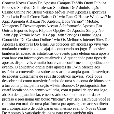
Content Novas Casas De Apostas Campus Teófilo Otoni Publica
Processo Seletivo De Professor Substituto De Administração In
Casino Online No Brasil Versão Móvel 1win Apostas Esportivas
Zero 1win Brasil Como Baixar O 1win Para O House Windows? In
App: Aprenda A Baixar No Android E Ios Versão” “Mobile:
Vantagens E Desvantagens Acesso À Informação Apostas Em
Outros Esportes Jogos Rápidos Opções De Apostas Simply No
1win App Versão Móvel Vs App 1win Serviços Online Jogos
Conocidos De Cassino Online 1win Os Melhores Internet Sites De
Apostas Esportivas Do Brasil As cotações em apostas ao vivo vão
mudando conforme o que ajajai acontecendo no jogo. É possível
também ter acesso às estatísticas do evento para efetuar uma aposta
com base em informações atualizadas. A quantidade para tipos de
apostas disponíveis é muito boa e varia conforme an importância do
evento. O aplicativo oficial para apostas do 1Win oferece aos
usuários a conveniência sobre acessar uma ampla gama de serviços
de apostas diretamente de seus dispositivos móveis. Você pode
descobrir asi como transferir fundos de uma sua conta de bônus para
a tua conta principal na seção «1win Bonus». O protagonista Joe
estará localizado no centro weil tela, com u painel de apostas logo
abaixo dele, para iniciar, é necessário escolher um valor da ex
profeso e pressionar um botão “Iniciar”. Por isso, assim que você se
cadastra em mais de uma plataforma pra apostar, tem acesso direto
an 1 comparativo de odds paran um mesmo evento. Novas Casas
De Apostas A variedade de jogos para mesa também não