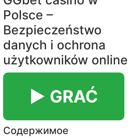
Polsce –
Bezpieczeństwo
danych i ochrona
użytkowników online
▶️ GRAĆ
Содержимое