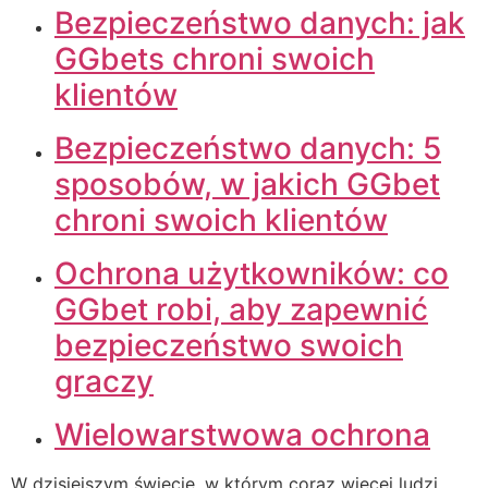
Bezpieczeństwo danych: jak
GGbets chroni swoich
klientów
Bezpieczeństwo danych: 5
sposobów, w jakich GGbet
chroni swoich klientów
Ochrona użytkowników: co
GGbet robi, aby zapewnić
bezpieczeństwo swoich
graczy
Wielowarstwowa ochrona
W dzisiejszym świecie, w którym coraz więcej ludzi