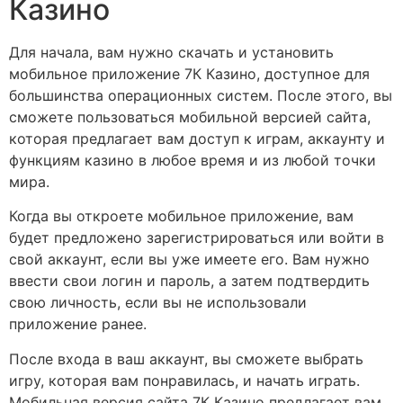
Казино
Для начала, вам нужно скачать и установить
мобильное приложение 7К Казино, доступное для
большинства операционных систем. После этого, вы
сможете пользоваться мобильной версией сайта,
которая предлагает вам доступ к играм, аккаунту и
функциям казино в любое время и из любой точки
мира.
Когда вы откроете мобильное приложение, вам
будет предложено зарегистрироваться или войти в
свой аккаунт, если вы уже имеете его. Вам нужно
ввести свои логин и пароль, а затем подтвердить
свою личность, если вы не использовали
приложение ранее.
После входа в ваш аккаунт, вы сможете выбрать
игру, которая вам понравилась, и начать играть.
Мобильная версия сайта 7К Казино предлагает вам