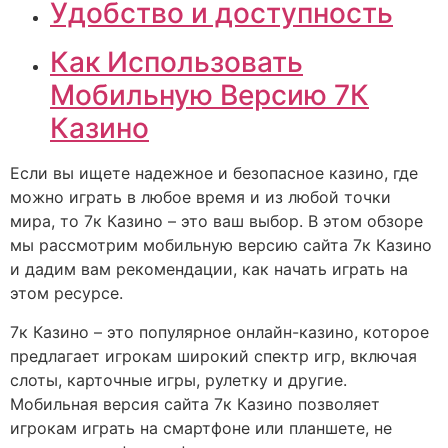
Удобство и доступность
Как Использовать
Мобильную Версию 7К
Казино
Если вы ищете надежное и безопасное казино, где
можно играть в любое время и из любой точки
мира, то 7к Казино – это ваш выбор. В этом обзоре
мы рассмотрим мобильную версию сайта 7к Казино
и дадим вам рекомендации, как начать играть на
этом ресурсе.
7к Казино – это популярное онлайн-казино, которое
предлагает игрокам широкий спектр игр, включая
слоты, карточные игры, рулетку и другие.
Мобильная версия сайта 7к Казино позволяет
игрокам играть на смартфоне или планшете, не