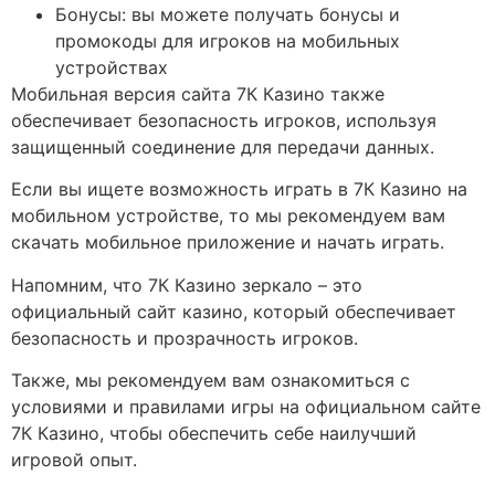
Бонусы: вы можете получать бонусы и
промокоды для игроков на мобильных
устройствах
Мобильная версия сайта 7К Казино также
обеспечивает безопасность игроков, используя
защищенный соединение для передачи данных.
Если вы ищете возможность играть в 7К Казино на
мобильном устройстве, то мы рекомендуем вам
скачать мобильное приложение и начать играть.
Напомним, что 7К Казино зеркало – это
официальный сайт казино, который обеспечивает
безопасность и прозрачность игроков.
Также, мы рекомендуем вам ознакомиться с
условиями и правилами игры на официальном сайте
7К Казино, чтобы обеспечить себе наилучший
игровой опыт.