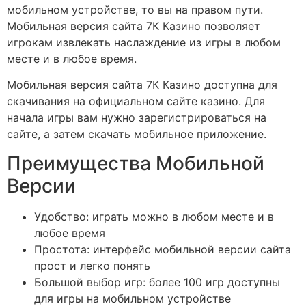
мобильном устройстве, то вы на правом пути.
Мобильная версия сайта 7К Казино позволяет
игрокам извлекать наслаждение из игры в любом
месте и в любое время.
Мобильная версия сайта 7К Казино доступна для
скачивания на официальном сайте казино. Для
начала игры вам нужно зарегистрироваться на
сайте, а затем скачать мобильное приложение.
Преимущества Мобильной
Версии
Удобство: играть можно в любом месте и в
любое время
Простота: интерфейс мобильной версии сайта
прост и легко понять
Большой выбор игр: более 100 игр доступны
для игры на мобильном устройстве