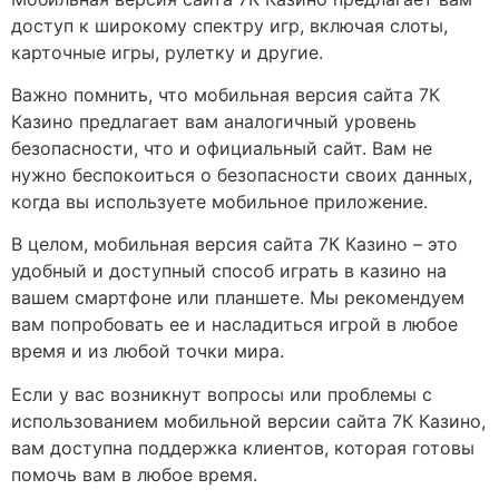
доступ к широкому спектру игр, включая слоты,
карточные игры, рулетку и другие.
Важно помнить, что мобильная версия сайта 7К
Казино предлагает вам аналогичный уровень
безопасности, что и официальный сайт. Вам не
нужно беспокоиться о безопасности своих данных,
когда вы используете мобильное приложение.
В целом, мобильная версия сайта 7К Казино – это
удобный и доступный способ играть в казино на
вашем смартфоне или планшете. Мы рекомендуем
вам попробовать ее и насладиться игрой в любое
время и из любой точки мира.
Если у вас возникнут вопросы или проблемы с
использованием мобильной версии сайта 7К Казино,
вам доступна поддержка клиентов, которая готовы
помочь вам в любое время.