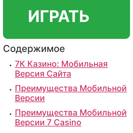
ИГРАТЬ
Содержимое
7К Казино: Мобильная
Версия Сайта
Преимущества Мобильной
Версии
Преимущества Мобильной
Версии 7 Casino