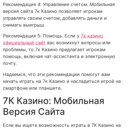
Рекомендация 4: Управление счетом. Мобильная
версия сайта 7к Казино позволяет игрокам
управлять своим счетом, добавлять деньги и
снимать выигрыш.
Рекомендация 5: Помощь. Если у
7к казино
официальный сайт
вас возникнут вопросы или
проблемы, то 7к Казино предлагает игрокам
помощь, включая чат-ассистента и электронную
почту.
Надеемся, что эти рекомендации помогут вам
начать играть на 7к Казино и насладиться игрой на
смартфоне или планшете.
7К Казино: Мобильная
Версия Сайта
Если вы ищете возможность играть в 7К Казино на