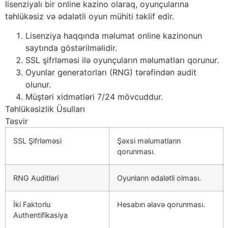
lisenziyalı bir online kazino olaraq, oyunçularına
təhlükəsiz və ədalətli oyun mühiti təklif edir.
Lisenziya haqqında məlumat online kazinonun
saytında göstərilməlidir.
SSL şifrləməsi ilə oyunçuların məlumatları qorunur.
Oyunlar generatorları (RNG) tərəfindən audit
olunur.
Müştəri xidmətləri 7/24 mövcuddur.
Təhlükəsizlik Üsulları
Təsvir
SSL Şifrləməsi
Şəxsi məlumatların
qorunması.
RNG Auditləri
Oyunların ədalətli olması.
İki Faktorlu
Hesabın əlavə qorunması.
Authentifikasiya