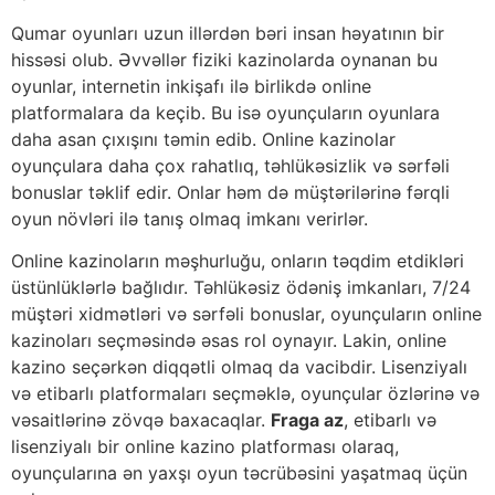
Qumar oyunları uzun illərdən bəri insan həyatının bir
hissəsi olub. Əvvəllər fiziki kazinolarda oynanan bu
oyunlar, internetin inkişafı ilə birlikdə online
platformalara da keçib. Bu isə oyunçuların oyunlara
daha asan çıxışını təmin edib. Online kazinolar
oyunçulara daha çox rahatlıq, təhlükəsizlik və sərfəli
bonuslar təklif edir. Onlar həm də müştərilərinə fərqli
oyun növləri ilə tanış olmaq imkanı verirlər.
Online kazinoların məşhurluğu, onların təqdim etdikləri
üstünlüklərlə bağlıdır. Təhlükəsiz ödəniş imkanları, 7/24
müştəri xidmətləri və sərfəli bonuslar, oyunçuların online
kazinoları seçməsində əsas rol oynayır. Lakin, online
kazino seçərkən diqqətli olmaq da vacibdir. Lisenziyalı
və etibarlı platformaları seçməklə, oyunçular özlərinə və
vəsaitlərinə zövqə baxacaqlar.
Fraga az
, etibarlı və
lisenziyalı bir online kazino platforması olaraq,
oyunçularına ən yaxşı oyun təcrübəsini yaşatmaq üçün