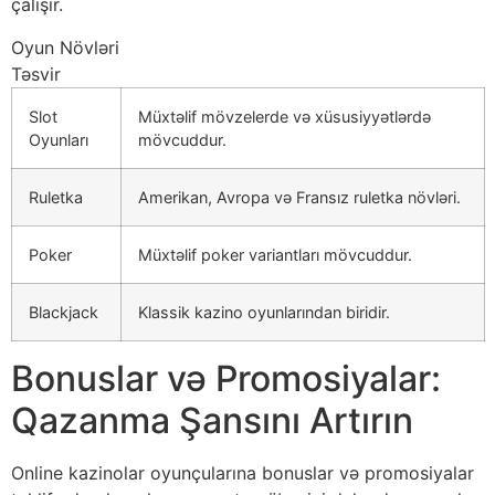
çalışır.
Oyun Növləri
Təsvir
Slot
Müxtəlif mövzelerde və xüsusiyyətlərdə
Oyunları
mövcuddur.
Ruletka
Amerikan, Avropa və Fransız ruletka növləri.
Poker
Müxtəlif poker variantları mövcuddur.
Blackjack
Klassik kazino oyunlarından biridir.
Bonuslar və Promosiyalar:
Qazanma Şansını Artırın
Online kazinolar oyunçularına bonuslar və promosiyalar