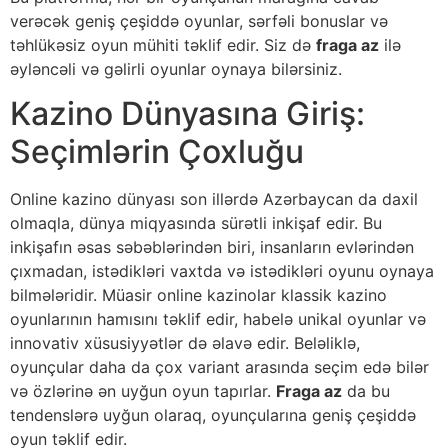
verəcək geniş çeşiddə oyunlar, sərfəli bonuslar və
təhlükəsiz oyun mühiti təklif edir. Siz də
fraga az
ilə
əyləncəli və gəlirli oyunlar oynaya bilərsiniz.
Kazino Dünyasına Giriş:
Seçimlərin Çoxluğu
Online kazino dünyası son illərdə Azərbaycan da daxil
olmaqla, dünya miqyasında sürətli inkişaf edir. Bu
inkişafın əsas səbəblərindən biri, insanların evlərindən
çıxmadan, istədikləri vaxtda və istədikləri oyunu oynaya
bilmələridir. Müasir online kazinolar klassik kazino
oyunlarının hamısını təklif edir, habelə unikal oyunlar və
innovativ xüsusiyyətlər də əlavə edir. Beləliklə,
oyunçular daha da çox variant arasında seçim edə bilər
və özlərinə ən uyğun oyun tapırlar.
Fraga az
da bu
tendenslərə uyğun olaraq, oyunçularına geniş çeşiddə
oyun təklif edir.