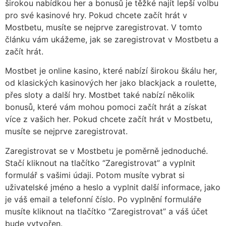
širokou nabídkou her a bonusů je těžké najít lepší volbu
pro své kasinové hry. Pokud chcete začít hrát v
Mostbetu, musíte se nejprve zaregistrovat. V tomto
článku vám ukážeme, jak se zaregistrovat v Mostbetu a
začít hrát.
Mostbet je online kasino, které nabízí širokou škálu her,
od klasických kasinových her jako blackjack a roulette,
přes sloty a další hry. Mostbet také nabízí několik
bonusů, které vám mohou pomoci začít hrát a získat
více z vašich her. Pokud chcete začít hrát v Mostbetu,
musíte se nejprve zaregistrovat.
Zaregistrovat se v Mostbetu je poměrně jednoduché.
Stačí kliknout na tlačítko “Zaregistrovat” a vyplnit
formulář s vašimi údaji. Potom musíte vybrat si
uživatelské jméno a heslo a vyplnit další informace, jako
je váš email a telefonní číslo. Po vyplnění formuláře
musíte kliknout na tlačítko “Zaregistrovat” a váš účet
bude vytvořen.