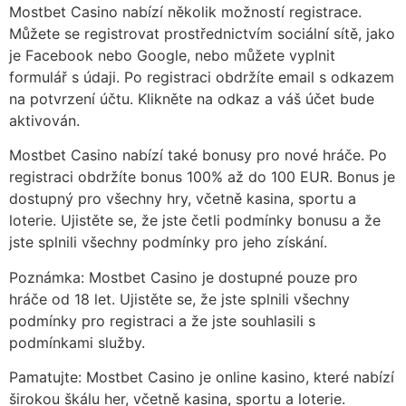
Mostbet Casino nabízí několik možností registrace.
Můžete se registrovat prostřednictvím sociální sítě, jako
je Facebook nebo Google, nebo můžete vyplnit
formulář s údaji. Po registraci obdržíte email s odkazem
na potvrzení účtu. Klikněte na odkaz a váš účet bude
aktivován.
Mostbet Casino nabízí také bonusy pro nové hráče. Po
registraci obdržíte bonus 100% až do 100 EUR. Bonus je
dostupný pro všechny hry, včetně kasina, sportu a
loterie. Ujistěte se, že jste četli podmínky bonusu a že
jste splnili všechny podmínky pro jeho získání.
Poznámka: Mostbet Casino je dostupné pouze pro
hráče od 18 let. Ujistěte se, že jste splnili všechny
podmínky pro registraci a že jste souhlasili s
podmínkami služby.
Pamatujte: Mostbet Casino je online kasino, které nabízí
širokou škálu her, včetně kasina, sportu a loterie.