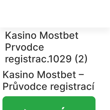
Kasino Mostbet
Prvodce
registrac.1029 (2)
Kasino Mostbet –
Průvodce registrací