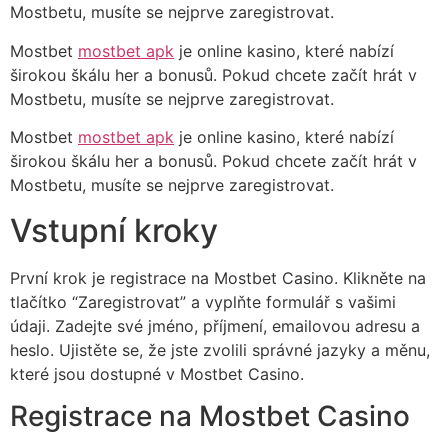
Mostbetu, musíte se nejprve zaregistrovat.
Mostbet
mostbet apk
je online kasino, které nabízí
širokou škálu her a bonusů. Pokud chcete začít hrát v
Mostbetu, musíte se nejprve zaregistrovat.
Mostbet
mostbet apk
je online kasino, které nabízí
širokou škálu her a bonusů. Pokud chcete začít hrát v
Mostbetu, musíte se nejprve zaregistrovat.
Vstupní kroky
První krok je registrace na Mostbet Casino. Klikněte na
tlačítko “Zaregistrovat” a vyplňte formulář s vašimi
údaji. Zadejte své jméno, příjmení, emailovou adresu a
heslo. Ujistěte se, že jste zvolili správné jazyky a měnu,
které jsou dostupné v Mostbet Casino.
Registrace na Mostbet Casino