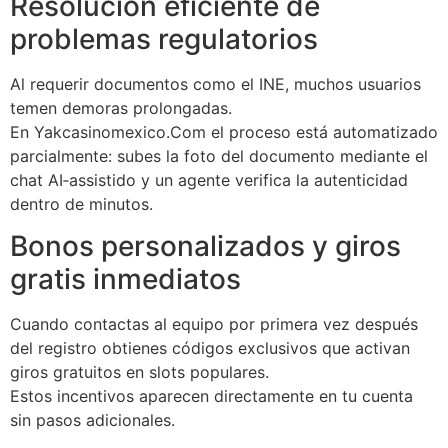
Resolución eficiente de
problemas regulatorios
Al requerir documentos como el INE, muchos usuarios
temen demoras prolongadas.
En Yakcasinomexico.Com el proceso está automatizado
parcialmente: subes la foto del documento mediante el
chat AI‑assistido y un agente verifica la autenticidad
dentro de minutos.
Bonos personalizados y giros
gratis inmediatos
Cuando contactas al equipo por primera vez después
del registro obtienes códigos exclusivos que activan
giros gratuitos en slots populares.
Estos incentivos aparecen directamente en tu cuenta
sin pasos adicionales.