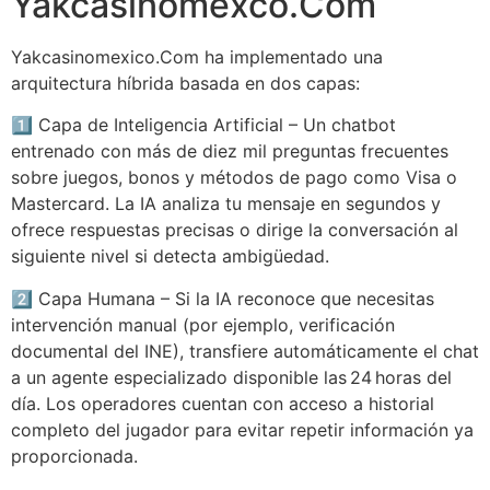
Yakcasinomexco.Com
Yakcasinomexico.Com ha implementado una
arquitectura híbrida basada en dos capas:
1️⃣ Capa de Inteligencia Artificial – Un chatbot
entrenado con más de diez mil preguntas frecuentes
sobre juegos, bonos y métodos de pago como Visa o
Mastercard. La IA analiza tu mensaje en segundos y
ofrece respuestas precisas o dirige la conversación al
siguiente nivel si detecta ambigüedad.
2️⃣ Capa Humana – Si la IA reconoce que necesitas
intervención manual (por ejemplo, verificación
documental del INE), transfiere automáticamente el chat
a un agente especializado disponible las 24 horas del
día. Los operadores cuentan con acceso a historial
completo del jugador para evitar repetir información ya
proporcionada.