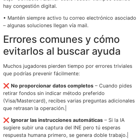
hay congestión digital.
• Mantén siempre activo tu correo electrónico asociado
– algunas soluciones llegan vía mail.
Errores comunes y cómo
evitarlos al buscar ayuda
Muchos jugadores pierden tiempo por errores triviales
que podrías prevenir fácilmente:
❌
No proporcionar datos completos
– Cuando pides
retirar fondos sin indicar método preferido
(Visa/Mastercard), recibes varias preguntas adicionales
que retrasan la operación.|
❌
Ignorar las instrucciones automáticas
– Si la IA
sugiere subir una captura del INE pero tú esperas
respuesta humana primero, se genera doble trabajo.|