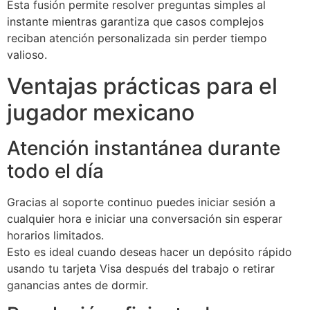
Esta fusión permite resolver preguntas simples al
instante mientras garantiza que casos complejos
reciban atención personalizada sin perder tiempo
valioso.
Ventajas prácticas para el
jugador mexicano
Atención instantánea durante
todo el día
Gracias al soporte continuo puedes iniciar sesión a
cualquier hora e iniciar una conversación sin esperar
horarios limitados.
Esto es ideal cuando deseas hacer un depósito rápido
usando tu tarjeta Visa después del trabajo o retirar
ganancias antes de dormir.