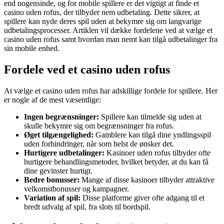
end nogensinde, og for mobile spillere er det vigtigt at finde et
casino uden rofus, der tilbyder nem udbetaling. Dette sikrer, at
spillere kan nyde deres spil uden at bekymre sig om langvarige
udbetalingsprocesser. Artiklen vil dække fordelene ved at vælge et
casino uden rofus samt hvordan man nemt kan tilgå udbetalinger fra
sin mobile enhed.
Fordele ved et casino uden rofus
At vælge et casino uden rofus har adskillige fordele for spillere. Her
er nogle af de mest væsentlige:
Ingen begrænsninger:
Spillere kan tilmelde sig uden at
skulle bekymre sig om begrænsninger fra rofus.
Øget tilgængelighed:
Gamblere kan tilgå dine yndlingsspil
uden forhindringer, når som helst de ønsker det.
Hurtigere udbetalinger:
Kasinoer uden rofus tilbyder ofte
hurtigere behandlingsmetoder, hvilket betyder, at du kan få
dine gevinster hurtigt.
Bedre bonusser:
Mange af disse kasinoer tilbyder attraktive
velkomstbonusser og kampagner.
Variation af spil:
Disse platforme giver ofte adgang til et
bredt udvalg af spil, fra slots til bordspil.