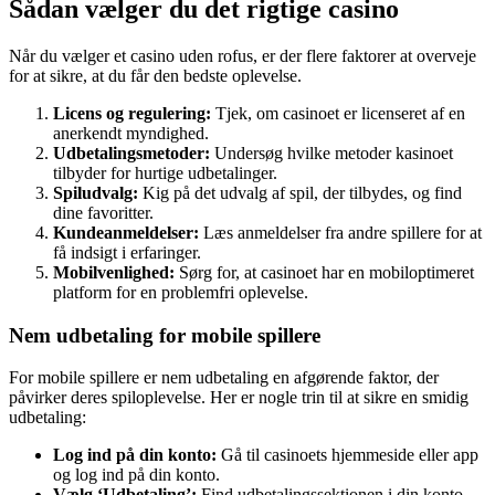
Sådan vælger du det rigtige casino
Når du vælger et casino uden rofus, er der flere faktorer at overveje
for at sikre, at du får den bedste oplevelse.
Licens og regulering:
Tjek, om casinoet er licenseret af en
anerkendt myndighed.
Udbetalingsmetoder:
Undersøg hvilke metoder kasinoet
tilbyder for hurtige udbetalinger.
Spiludvalg:
Kig på det udvalg af spil, der tilbydes, og find
dine favoritter.
Kundeanmeldelser:
Læs anmeldelser fra andre spillere for at
få indsigt i erfaringer.
Mobilvenlighed:
Sørg for, at casinoet har en mobiloptimeret
platform for en problemfri oplevelse.
Nem udbetaling for mobile spillere
For mobile spillere er nem udbetaling en afgørende faktor, der
påvirker deres spiloplevelse. Her er nogle trin til at sikre en smidig
udbetaling:
Log ind på din konto:
Gå til casinoets hjemmeside eller app
og log ind på din konto.
Vælg ‘Udbetaling’:
Find udbetalingssektionen i din konto.