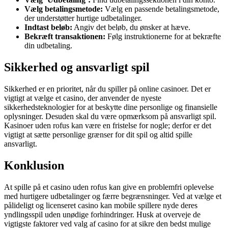
Vælg betalingsmetode:
Vælg en passende betalingsmetode,
der understøtter hurtige udbetalinger.
Indtast beløb:
Angiv det beløb, du ønsker at hæve.
Bekræft transaktionen:
Følg instruktionerne for at bekræfte
din udbetaling.
Sikkerhed og ansvarligt spil
Sikkerhed er en prioritet, når du spiller på online casinoer. Det er
vigtigt at vælge et casino, der anvender de nyeste
sikkerhedsteknologier for at beskytte dine personlige og finansielle
oplysninger. Desuden skal du være opmærksom på ansvarligt spil.
Kasinoer uden rofus kan være en fristelse for nogle; derfor er det
vigtigt at sætte personlige grænser for dit spil og altid spille
ansvarligt.
Konklusion
At spille på et casino uden rofus kan give en problemfri oplevelse
med hurtigere udbetalinger og færre begrænsninger. Ved at vælge et
pålideligt og licenseret casino kan mobile spillere nyde deres
yndlingsspil uden unødige forhindringer. Husk at overveje de
vigtigste faktorer ved valg af casino for at sikre den bedst mulige