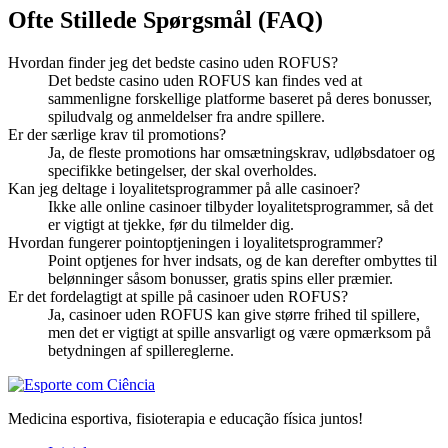
Ofte Stillede Spørgsmål (FAQ)
Hvordan finder jeg det bedste casino uden ROFUS?
Det bedste casino uden ROFUS kan findes ved at
sammenligne forskellige platforme baseret på deres bonusser,
spiludvalg og anmeldelser fra andre spillere.
Er der særlige krav til promotions?
Ja, de fleste promotions har omsætningskrav, udløbsdatoer og
specifikke betingelser, der skal overholdes.
Kan jeg deltage i loyalitetsprogrammer på alle casinoer?
Ikke alle online casinoer tilbyder loyalitetsprogrammer, så det
er vigtigt at tjekke, før du tilmelder dig.
Hvordan fungerer pointoptjeningen i loyalitetsprogrammer?
Point optjenes for hver indsats, og de kan derefter ombyttes til
belønninger såsom bonusser, gratis spins eller præmier.
Er det fordelagtigt at spille på casinoer uden ROFUS?
Ja, casinoer uden ROFUS kan give større frihed til spillere,
men det er vigtigt at spille ansvarligt og være opmærksom på
betydningen af spillereglerne.
Medicina esportiva, fisioterapia e educação física juntos!