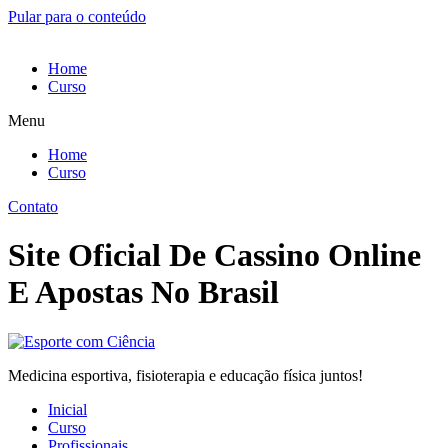
Pular para o conteúdo
Home
Curso
Menu
Home
Curso
Contato
Site Oficial De Cassino Online
E Apostas No Brasil
Medicina esportiva, fisioterapia e educação física juntos!
Inicial
Curso
Profissionais