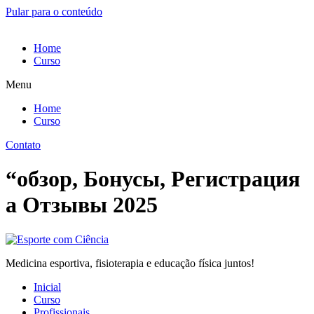
Pular para o conteúdo
Home
Curso
Menu
Home
Curso
Contato
“обзор, Бонусы, Регистрация
а Отзывы 2025
Medicina esportiva, fisioterapia e educação física juntos!
Inicial
Curso
Profissionais