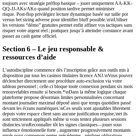
toujours avec stratégie préflop basique ­– jouer uniquement AA‐KK‐
QQ‐JJ‐AKs/AKo quand position tardive permet minimiser
risque. Post‑flop privilégiez lecture dynamique basée sur taille pot
versus bet sizing adverse pour identifier bluff possible.\n\nUtiliser
les versions “démo” gratuites permet enfin affiner vos tactiques sans
risquer votre argent réel ; pratiquez jusqu’à atteindre constance avant
passer au cash game officiel.
Section 6 – Le jeu responsable &
ressources d’aide
L’autodiscipline commence dès l’inscription grâce aux outils mis à
disposition par tous les casinos titulaires licence ANJ.\nVous pouvez
déclencher directement une procédure auto‑exclusion via votre
tableau personnel ; celle-ci bloque toute connexion pendant six mois
renouvelables ensuite si besoin.*\nDans la même logique chaque
plateforme propose désormais limites personnalisées concernant
montant journalier maximal déposé ainsi que temps quotidien passé
devant les écrans numériques.\nCes seuils sont ajustables librement
depuis votre espace client sans aucune justification requise,\net ils
sont strictement appliqués même si vous tentez plusieurs sessions
distinctes.\n\nReconnaître tôt les signes classiques—jouer sous
influence émotionnelle forte , augmenter progressivement montants
misés pour compenser pertes précédentes , négliger obligations