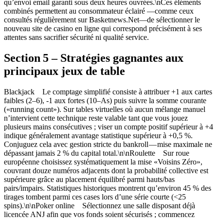
qu’envoi email garanti sous deux heures ouvrées.\nCes éléments
combinés permettent au consommateur éclairé —comme ceux
consultés régulièrement sur Basketnews.Net—de sélectionner le
nouveau site de casino en ligne qui correspond précisément à ses
attentes sans sacrifier sécurité ni qualité service.
Section 5 – Stratégies gagnantes aux
principaux jeux de table
Blackjack Le comptage simplifié consiste à attribuer +1 aux cartes
faibles (2–6), -1 aux fortes (10–As) puis suivre la somme courante
(«​running count​»). Sur tables virtuelles où aucun mélange manuel
n’intervient cette technique reste valable tant que vous jouez
plusieurs mains consécutives ; viser un compte positif supérieur à +4
indique généralement avantage statistique supérieur à +0,5 %.
Conjuguez cela avec gestion stricte du bankroll — mise maximale ne
dépassant jamais 2 % du capital total.\n\nRoulette Sur roue
européenne choisissez systématiquement la mise «​Voisins Zéro​»,
couvrant douze numéros adjacents dont la probabilité collective est
supérieure grâce au placement équilibré parmi hauts/bas
pairs/impairs. Statistiques historiques montrent qu’environ 45 % des
tirages tombent parmi ces cases lors d’une série courte (<25
spins).\n\nPoker online Sélectionnez une salle disposant déjà
licencée ANJ afin que vos fonds soient sécurisés ; commencez