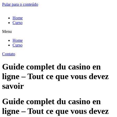
Pular para o conteúdo
Home
Curso
Menu
Home
Curso
Contato
Guide complet du casino en
ligne – Tout ce que vous devez
savoir
Guide complet du casino en
ligne – Tout ce que vous devez