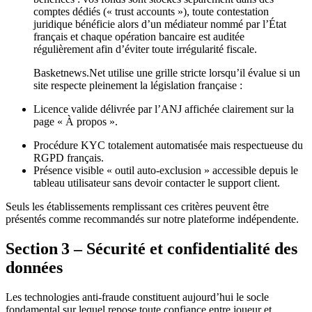
comptes dédiés (« trust accounts »), toute contestation
juridique bénéficie alors d’un médiateur nommé par l’État
français et chaque opération bancaire est auditée
régulièrement afin d’éviter toute irrégularité fiscale.
Basketnews.Net utilise une grille stricte lorsqu’il évalue si un
site respecte pleinement la législation française :
Licence valide délivrée par l’ANJ affichée clairement sur la
page « À propos ».
Procédure KYC totalement automatisée mais respectueuse du
RGPD français.
Présence visible « outil auto‑exclusion » accessible depuis le
tableau utilisateur sans devoir contacter le support client.
Seuls les établissements remplissant ces critères peuvent être
présentés comme recommandés sur notre plateforme indépendente.
Section 3 – Sécurité et confidentialité des
données
Les technologies anti‑fraude constituent aujourd’hui le socle
fondamental sur lequel repose toute confiance entre joueur et