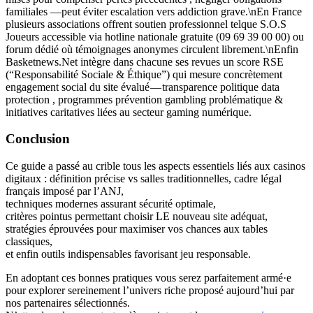
familiales —peut éviter escalation vers addiction grave.\nEn France
plusieurs associations offrent soutien professionnel telque S.O.S
Joueurs accessible via hotline nationale gratuite (09 69 39 00 00) ou
forum dédié où témoignages anonymes circulent librement.\nEnfin
Basketnews.Net intègre dans chacune ses revues un score RSE
(“Responsabilité Sociale & Éthique”) qui mesure concrètement
engagement social du site évalué — transparence politique data
protection , programmes prévention gambling problématique &
initiatives caritatives liées au secteur gaming numérique.
Conclusion
Ce guide a passé au crible tous les aspects essentiels liés aux casinos
digitaux : définition précise vs salles traditionnelles, cadre légal
français imposé par l’ANJ,
techniques modernes assurant sécurité optimale,
critères pointus permettant choisir LE nouveau site adéquat,
stratégies éprouvées pour maximiser vos chances aux tables
classiques,
et enfin outils indispensables favorisant jeu responsable.​
En adoptant ces bonnes pratiques vous serez parfaitement armé·e
pour explorer sereinement l’univers riche proposé aujourd’hui par
nos partenaires sélectionnés.