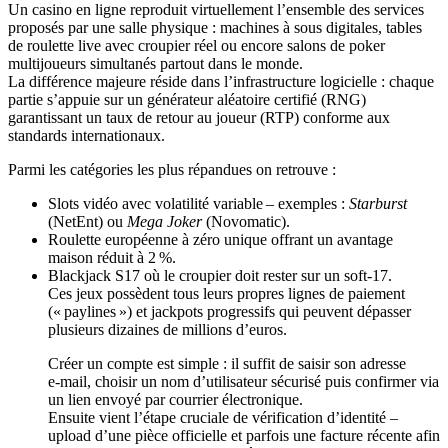
Un casino en ligne reproduit virtuellement l’ensemble des services
proposés par une salle physique : machines à sous digitales, tables
de roulette live avec croupier réel ou encore salons de poker
multijoueurs simultanés partout dans le monde.
La différence majeure réside dans l’infrastructure logicielle : chaque
partie s’appuie sur un générateur aléatoire certifié (RNG)
garantissant un taux de retour au joueur (RTP) conforme aux
standards internationaux.
Parmi les catégories les plus répandues on retrouve :
Slots vidéo avec volatilité variable – exemples :
Starburst
(NetEnt) ou
Mega Joker
(Novomatic).
Roulette européenne à zéro unique offrant un avantage
maison réduit à 2 %.
Blackjack S17 où le croupier doit rester sur un soft‑17.
Ces jeux possèdent tous leurs propres lignes de paiement
(« paylines ») et jackpots progressifs qui peuvent dépasser
plusieurs dizaines de millions d’euros.
Créer un compte est simple : il suffit de saisir son adresse
e‑mail, choisir un nom d’utilisateur sécurisé puis confirmer via
un lien envoyé par courrier électronique.
Ensuite vient l’étape cruciale de vérification d’identité –
upload d’une pièce officielle et parfois une facture récente afin