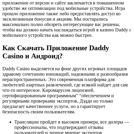
приложении от версии и сайте заключается в повышенном
удобстве же оптимизации под мобильные устройства. Игра
прошло приложение также либо предоставлять доступ ко
эксклюзивным бонусам и акциям. Мы постарались
максимально полно обозреть интересующие вас решены,
чтобы вы должно начать наслаждаться игрой в казино Daddy с
мобильного устройства как можно быстрее.
Как Скачать Приложение Daddy
Casino и Андроид?
Daddy Casino выделяется на фоне других игровых площадок
здравому сочетанию инноваций, надежными и разнообразия
нераспространенных. Это современная платформа для
любителей азартных развлечений, где всякий найдет для сам
что-то интересное. Киромарусом лицензией,
сертифицированным программным” “обеспечением и
регулярными проверками экспертов, Дэдди но только
предлагает качественнее услуги, но а гарантирует
безопасность своим пользователям.
Трансляции пройдет в высоком примера, все дилеры —
профессионалы, что подтверждают отзывы
пользователей и личное мнение экспертов.