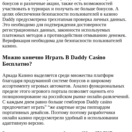
бонусов и различные акции, также есть возможностей
участвовать в турнирах и получать не больше бонусов. А
целях обеспечения безопасности пользователей в казино
Daddy предусмотрена трехэтапная проверка личных данных.
Это необходимо для подтверждения достоверности
регистрационных данных, законности используемых
платежных методов а противодействия отмыванию денежек.
Верификация необходима дли безопасности пользователей
казино.
Можно конечно Играть В Daddy Casino
Бесплатно?
Аркада Казино выделяется среди множества платформ
благодаря продуманной системе бонусов и широкому
ассортименту игровых автоматов. Анализ функциональных
пределе этого игрового портала позволяет оценить его
позиционирование на российском рынке онлайн-развлечений.
С каждым днем равно больше гемблеров Daddy casino
предпочитает играть” “же азартные игры пиппардом
портативных девайсов. Поэтому поэтому разработчики
онлайн казино предусмотрели удобный в использовании
адаптивную версию.