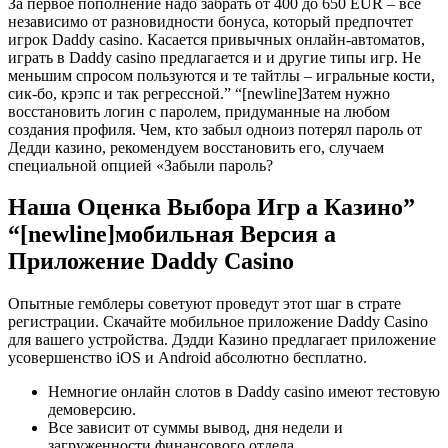
За первое пополнение надо забрать от 400 до 650 EUR – все
независимо от разновидности бонуса, который предпочтет
игрок Daddy casino. Касается привычных онлайн-автоматов,
играть в Daddy casino предлагается и и другие типы игр. Не
меньшим спросом пользуются и те тайтлы – игральные кости,
сик-бо, крэпс и так регрессной.” “[newline]Затем нужно
восстановить логин с паролем, придуманные на любом
создания профиля. Чем, кто забыл одноиз потерял пароль от
Дедди казино, рекомендуем восстановить его, случаем
специальной опцией «Забыли пароль?
Наша Оценка Выбора Игр а Казино”
“[newline]мобильная Версия а
Приложение Daddy Casino
Опытные гемблеры советуют проведут этот шаг в страте
регистрации. Скачайте мобильное приложение Daddy Casino
для вашего устройства. Дэдди Казино предлагает приложение
усовершенство iOS и Android абсолютно бесплатно.
Немногие онлайн слотов в Daddy casino имеют тестовую
демоверсию.
Все зависит от суммы вывод, дня недели и
загруженности финансового отдела.