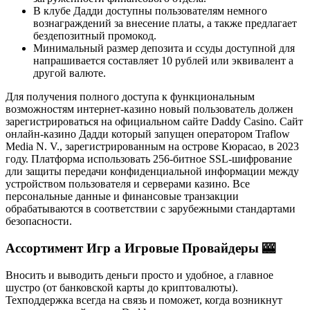
В клубе Дадди доступны пользователям немного
вознаграждений за внесение платы, а также предлагает
бездепозитный промокод.
Минимальный размер депозита и ссуды доступной для
напрашивается составляет 10 рублей или эквивалент а
другой валюте.
Для получения полного доступа к функциональным
возможностям интернет-казино новый пользователь должен
зарегистрироваться на официальном сайте Daddy Casino. Сайт
онлайн-казино Дадди который запущен оператором Traflow
Media N. V., зарегистрированным на острове Кюрасао, в 2023
году. Платформа использовать 256-битное SSL-шифрование
дли защиты передачи конфиденциальной информации между
устройством пользователя и серверами казино. Все
персональные данные и финансовые транзакции
обрабатываются в соответствии с зарубежными стандартами
безопасности.
Ассортимент Игр а Игровые Провайдеры 🎰
Вносить и выводить деньги просто и удобное, а главное
шустро (от банковской карты до криптовалюты).
Техподдержка всегда на связь и поможет, когда возникнут