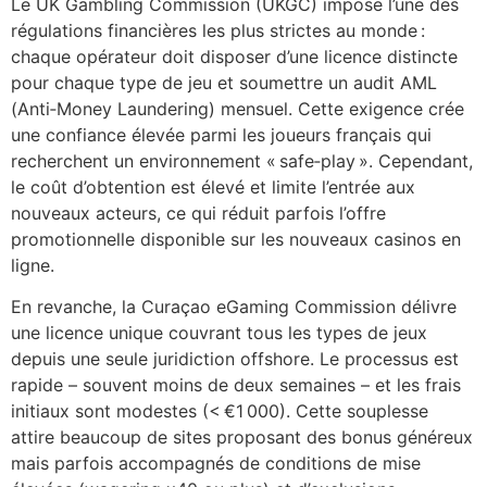
Le UK Gambling Commission (UKGC) impose l’une des
régulations financières les plus strictes au monde :
chaque opérateur doit disposer d’une licence distincte
pour chaque type de jeu et soumettre un audit AML
(Anti‑Money Laundering) mensuel. Cette exigence crée
une confiance élevée parmi les joueurs français qui
recherchent un environnement « safe‑play ». Cependant,
le coût d’obtention est élevé et limite l’entrée aux
nouveaux acteurs, ce qui réduit parfois l’offre
promotionnelle disponible sur les nouveaux casinos en
ligne.
En revanche, la Curaçao eGaming Commission délivre
une licence unique couvrant tous les types de jeux
depuis une seule juridiction offshore. Le processus est
rapide – souvent moins de deux semaines – et les frais
initiaux sont modestes (< €1 000). Cette souplesse
attire beaucoup de sites proposant des bonus généreux
mais parfois accompagnés de conditions de mise