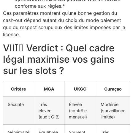
conforme aux règles.*
Ces paramètres montrent qu’une bonne gestion du
cash‑out dépend autant du choix du mode paiement
que du respect scrupuleux des limites imposées par la
licence.
VIII️⃣ Verdict : Quel cadre
légal maximise vos gains
sur les slots ?
Critère
MGA
UKGC
Curaçao
Sécurité
Très
Élevée
Modérée
élevée
(contrôle
(surveillance
(audit GIB)
mensuel)
limitée)
Générosité
Équilibrée
Souvent
Très