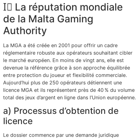
I️⃣ La réputation mondiale
de la Malta Gaming
Authority
La MGA a été créée en 2001 pour offrir un cadre
réglementaire robuste aux opérateurs souhaitant cibler
le marché européen. En moins de vingt ans, elle est
devenue la référence grâce à son approche équilibrée
entre protection du joueur et flexibilité commerciale.
Aujourd’hui plus de 250 opérateurs détiennent une
licence MGA et ils représentent près de 40 % du volume
total des jeux d’argent en ligne dans l’Union européenne.
a) Processus d’obtention de
licence
Le dossier commence par une demande juridique