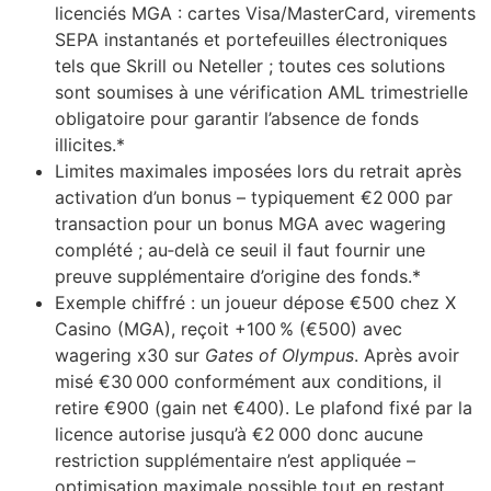
licenciés MGA : cartes Visa/MasterCard, virements
SEPA instantanés et portefeuilles électroniques
tels que Skrill ou Neteller ; toutes ces solutions
sont soumises à une vérification AML trimestrielle
obligatoire pour garantir l’absence de fonds
illicites.*
Limites maximales imposées lors du retrait après
activation d’un bonus – typiquement €2 000 par
transaction pour un bonus MGA avec wagering
complété ; au‑delà ce seuil il faut fournir une
preuve supplémentaire d’origine des fonds.*
Exemple chiffré : un joueur dépose €500 chez X
Casino (MGA), reçoit +100 % (€500) avec
wagering x30 sur
Gates of Olympus
. Après avoir
misé €30 000 conformément aux conditions, il
retire €900 (gain net €400). Le plafond fixé par la
licence autorise jusqu’à €2 000 donc aucune
restriction supplémentaire n’est appliquée –
optimisation maximale possible tout en restant