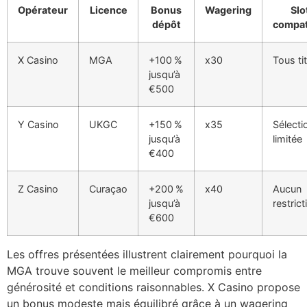
Opérateur
Licence
Bonus
Wagering
Slo
dépôt
compat
X Casino
MGA
+100 %
x30
Tous ti
jusqu’à
€500
Y Casino
UKGC
+150 %
x35
Sélecti
jusqu’à
limitée
€400
Z Casino
Curaçao
+200 %
x40
Aucun
jusqu’à
restrict
€600
Les offres présentées illustrent clairement pourquoi la
MGA trouve souvent le meilleur compromis entre
générosité et conditions raisonnables. X Casino propose
un bonus modeste mais équilibré grâce à un wagering