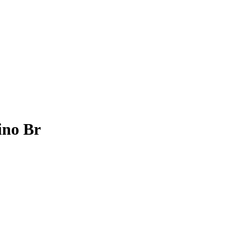
ino Br