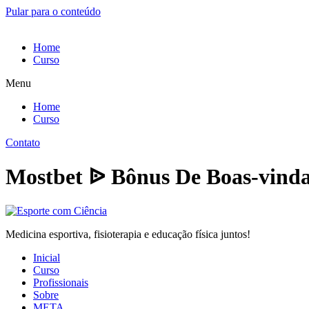
Pular para o conteúdo
Home
Curso
Menu
Home
Curso
Contato
Mostbet ᐉ Bônus De Boas-vinda
Medicina esportiva, fisioterapia e educação física juntos!
Inicial
Curso
Profissionais
Sobre
META