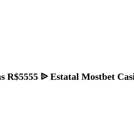
s R$5555 ᐉ Estatal Mostbet Cas