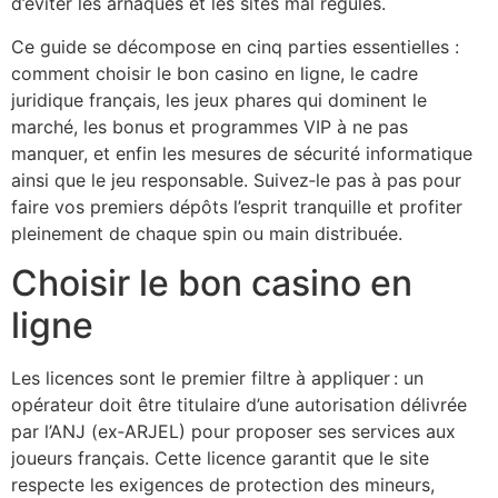
d’éviter les arnaques et les sites mal régulés.
Ce guide se décompose en cinq parties essentielles :
comment choisir le bon casino en ligne, le cadre
juridique français, les jeux phares qui dominent le
marché, les bonus et programmes VIP à ne pas
manquer, et enfin les mesures de sécurité informatique
ainsi que le jeu responsable. Suivez‑le pas à pas pour
faire vos premiers dépôts l’esprit tranquille et profiter
pleinement de chaque spin ou main distribuée.
Choisir le bon casino en
ligne
Les licences sont le premier filtre à appliquer : un
opérateur doit être titulaire d’une autorisation délivrée
par l’ANJ (ex‑ARJEL) pour proposer ses services aux
joueurs français. Cette licence garantit que le site
respecte les exigences de protection des mineurs,