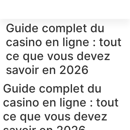
Guide complet du
casino en ligne : tout
ce que vous devez
savoir en 2026
Guide complet du
casino en ligne : tout
ce que vous devez