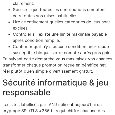
clairement.
S’assurer que toutes les contributions comptent
vers toutes vos mises habituelles.
Lire attentivement quelles catégories de jeux sont
exclues.
Contrôler s’il existe une limite maximale payable
après condition remplie.
Confirmer qu’il n’y a aucune condition anti‑fraude
susceptible bloquer votre compte après gros gain.
En suivant cette démarche vous maximisez vos chances
transformer chaque promotion reçue en bénéfice net
réel plutôt qu’en simple divertissement gratuit.
Sécurité informatique & jeu
responsable
Les sites labellisés par l’ANJ utilisent aujourd’hui un
cryptage SSL/TLS ≥256 bits qui chiffre chacune des