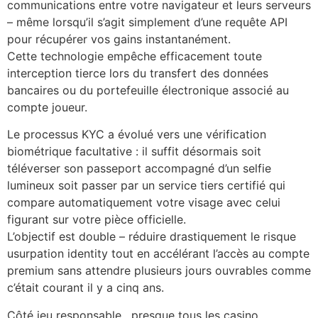
communications entre votre navigateur et leurs serveurs
– même lorsqu’il s’agit simplement d’une requête API
pour récupérer vos gains instantanément.
Cette technologie empêche efficacement toute
interception tierce lors du transfert des données
bancaires ou du portefeuille électronique associé au
compte joueur.
Le processus KYC a évolué vers une vérification
biométrique facultative : il suffit désormais soit
téléverser son passeport accompagné d’un selfie
lumineux soit passer par un service tiers certifié qui
compare automatiquement votre visage avec celui
figurant sur votre pièce officielle.
L’objectif est double – réduire drastiquement le risque
usurpation identity tout en accélérant l’accès au compte
premium sans attendre plusieurs jours ouvrables comme
c’était courant il y a cinq ans.
Côté jeu responsable , presque tous les casino