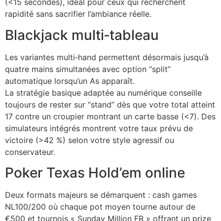
(<15 secondes), idéal pour ceux qui recherchent
rapidité sans sacrifier l’ambiance réelle.
Blackjack multi‑tableau
Les variantes multi‑hand permettent désormais jusqu’à
quatre mains simultanées avec option “split”
automatique lorsqu’un As apparaît.
La stratégie basique adaptée au numérique conseille
toujours de rester sur “stand” dès que votre total atteint
17 contre un croupier montrant un carte basse (<7). Des
simulateurs intégrés montrent votre taux prévu de
victoire (>42 %) selon votre style agressif ou
conservateur.
Poker Texas Hold’em online
Deux formats majeurs se démarquent : cash games
NL100/200 où chaque pot moyen tourne autour de
€500 et tournois « Sunday Million FR » offrant un prize