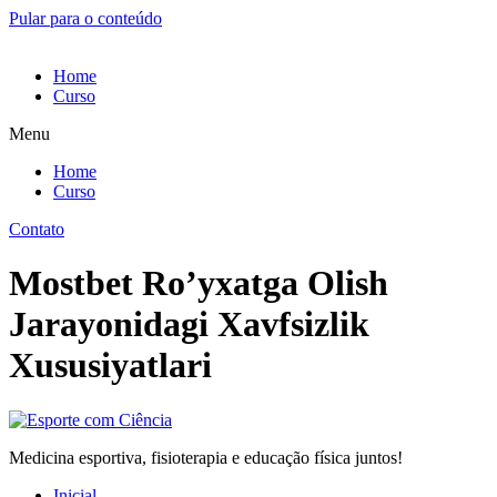
Pular para o conteúdo
Home
Curso
Menu
Home
Curso
Contato
Mostbet Ro’yxatga Olish
Jarayonidagi Xavfsizlik
Xususiyatlari
Medicina esportiva, fisioterapia e educação física juntos!
Inicial