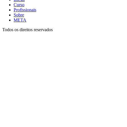
Curso
Profissionais
Sobre
META
Todos os direitos reservados