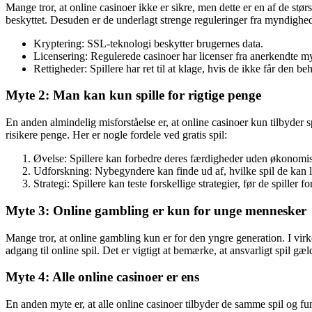
Mange tror, at online casinoer ikke er sikre, men dette er en af de stør
beskyttet. Desuden er de underlagt strenge reguleringer fra myndigheder
Kryptering: SSL-teknologi beskytter brugernes data.
Licensering: Regulerede casinoer har licenser fra anerkendte m
Rettigheder: Spillere har ret til at klage, hvis de ikke får den be
Myte 2: Man kan kun spille for rigtige penge
En anden almindelig misforståelse er, at online casinoer kun tilbyder sp
risikere penge. Her er nogle fordele ved gratis spil:
Øvelse: Spillere kan forbedre deres færdigheder uden økonomis
Udforskning: Nybegyndere kan finde ud af, hvilke spil de kan l
Strategi: Spillere kan teste forskellige strategier, før de spiller f
Myte 3: Online gambling er kun for unge mennesker
Mange tror, at online gambling kun er for den yngre generation. I virkel
adgang til online spil. Det er vigtigt at bemærke, at ansvarligt spil g
Myte 4: Alle online casinoer er ens
En anden myte er, at alle online casinoer tilbyder de samme spil og fu