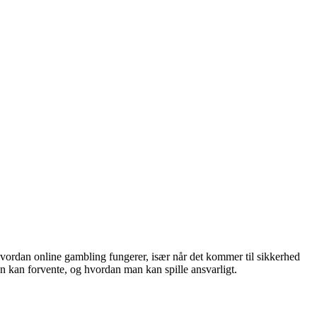
hvordan online gambling fungerer, især når det kommer til sikkerhed
man kan forvente, og hvordan man kan spille ansvarligt.