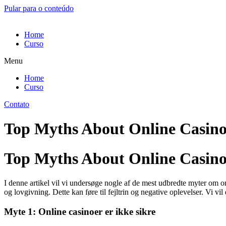
Pular para o conteúdo
Home
Curso
Menu
Home
Curso
Contato
Top Myths About Online Casin
Top Myths About Online Casin
I denne artikel vil vi undersøge nogle af de mest udbredte myter om o
og lovgivning. Dette kan føre til fejltrin og negative oplevelser. Vi v
Myte 1: Online casinoer er ikke sikre