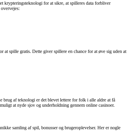
 krypteringsteknologi for at sikre, at spilleres data forbliver
 overvejes:
 at spille gratis. Dette giver spillere en chance for at øve sig uden at
rug af teknologi er det blevet lettere for folk i alle aldre at få
 det muligt at nyde sjov og underholdning gennem online casinoer.
unikke samling af spil, bonusser og brugeroplevelser. Her er nogle