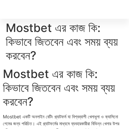
Mostbet এর কাজ কি:
কিভাবে জিতবেন এবং সময় ব্যয়
করবেন?
Mostbet এর কাজ কি:
কিভাবে জিতবেন এবং সময় ব্যয়
করবেন?
Mostbet একটি অনলাইন বেটিং প্ল্যাটফর্ম যা বিশ্বব্যাপী খেলাধুলা ও ক্যাসিনো
গেমের জন্য পরিচিত। এই প্ল্যাটফর্মের মাধ্যমে ব্যবহারকারীরা বিভিন্ন খেলার উপর