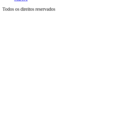
Todos os direitos reservados