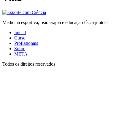
Medicina esportiva, fisioterapia e educação física juntos!
Inicial
Curso
Profissionais
Sobre
META
Todos os direitos reservados