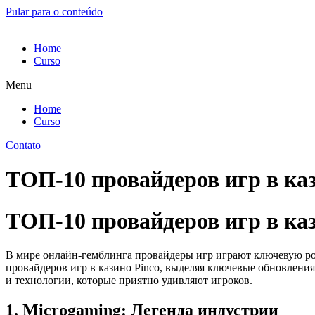
Pular para o conteúdo
Home
Curso
Menu
Home
Curso
Contato
ТОП-10 провайдеров игр в каз
ТОП-10 провайдеров игр в каз
В мире онлайн-гемблинга провайдеры игр играют ключевую рол
провайдеров игр в казино Pinco, выделяя ключевые обновлени
и технологии, которые приятно удивляют игроков.
1. Microgaming: Легенда индустрии