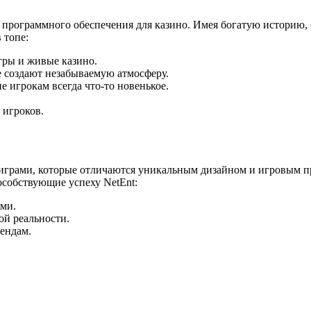
 программного обеспечения для казино. Имея богатую историю, 
 топе:
гры и живые казино.
 создают незабываемую атмосферу.
 игрокам всегда что-то новенькое.
 игроков.
играми, которые отличаются уникальным дизайном и игровым п
особствующие успеху NetEnt:
ми.
ой реальности.
ендам.