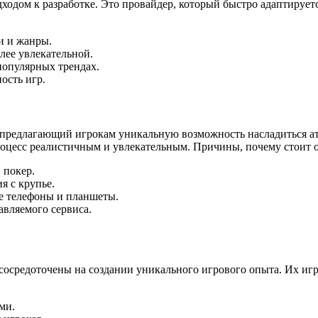
одом к разработке. Это провайдер, который быстро адаптируетс
и и жанры.
лее увлекательной.
популярных трендах.
ость игр.
 предлагающий игрокам уникальную возможность насладиться ат
оцесс реалистичным и увлекательным. Причины, почему стоит о
 покер.
я с крупье.
е телефоны и планшеты.
авляемого сервиса.
они сосредоточены на создании уникального игрового опыта. И
ми.