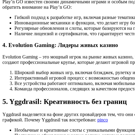
Play’n GO известен своими динамичными играми и особым подх
обратить внимание на Play’n GO:
Гибкий подход к разработке игр, включая разные тематик
Инновационные механики и функции, что делает игру бо
Регулярные обновления и слоты, которые базируются на 
Наличие лицензий и сертификатов, что гарантирует честн
4. Evolution Gaming: Лидеры живых казино
Evolution Gaming – это мощный игрок на рынке живых казино,
создают профессиональные крупье, которые делают игровой пр
Широкий выбор живых игр, включая блэкджек, рулетку и
Интерактивный игровой процесс с возможностью общени
Все устройства работают оптимально, включая мобильны
Команда профессионалов, следящих за качеством предост
5. Yggdrasil: Креативность без границ
Yggdrasil выделяется на фоне других провайдеров тем, что 
графикой. Почему Yggdrasil так востребован:
pinco
Необычные и креативные слоты с уникальными функция