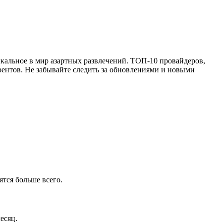
икальное в мир азартных развлечений. ТОП-10 провайдеров,
рентов. Не забывайте следить за обновлениями и новыми
ятся больше всего.
есяц.