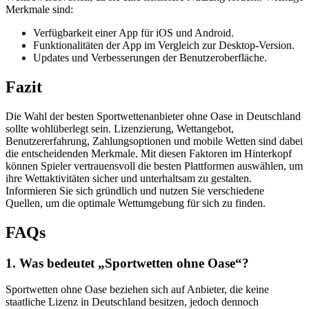
Merkmale sind:
Verfügbarkeit einer App für iOS und Android.
Funktionalitäten der App im Vergleich zur Desktop-Version.
Updates und Verbesserungen der Benutzeroberfläche.
Fazit
Die Wahl der besten Sportwettenanbieter ohne Oase in Deutschland
sollte wohlüberlegt sein. Lizenzierung, Wettangebot,
Benutzererfahrung, Zahlungsoptionen und mobile Wetten sind dabei
die entscheidenden Merkmale. Mit diesen Faktoren im Hinterkopf
können Spieler vertrauensvoll die besten Plattformen auswählen, um
ihre Wettaktivitäten sicher und unterhaltsam zu gestalten.
Informieren Sie sich gründlich und nutzen Sie verschiedene
Quellen, um die optimale Wettumgebung für sich zu finden.
FAQs
1. Was bedeutet „Sportwetten ohne Oase“?
Sportwetten ohne Oase beziehen sich auf Anbieter, die keine
staatliche Lizenz in Deutschland besitzen, jedoch dennoch