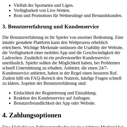
Vielfalt der Sportarten und Ligen.
Verfügbarkeit von Live-Wetten.
Boni und Promotions für Wettneulinge und Bestandskunden.
3. Benutzererfahrung und Kundenservice
Die Benutzererfahrung ist für Spieler von enormer Bedeutung. Eine
intuitiv gestaltete Plattform kann den Wettprozess erheblich
erleichtern. Wichtige Merkmale umfassen die Usability der Website,
die Verfügbarkeit einer mobilen App und die Geschwindigkeit der
Ladezeiten. Zusätzlich ist ein professioneller Kundenservice
unerlässlich. Spieler sollten die Möglichkeit haben, bei Problemen
schnell Unterstützung zu erhalten. Anbieter, die einen 24/7-
Kundenservice anbieten, haben in der Regel einen besseren Ruf.
Zudem hilft ein FAQ-Bereich den Nutzern, häufige Fragen schnell
zu klären. Aspekte der Benutzererfahrung sind:
Einfachheit der Registrierung und Einzahlung.
Reaktion des Kundenservice auf Anfragen.
Benutzerfreundlichkeit der App oder Website.
4. Zahlungsoptionen