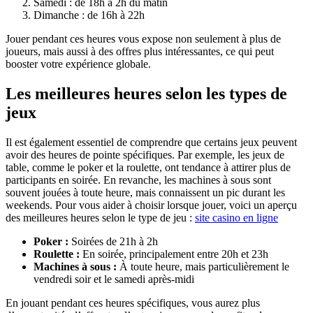
Samedi : de 18h à 2h du matin
Dimanche : de 16h à 22h
Jouer pendant ces heures vous expose non seulement à plus de
joueurs, mais aussi à des offres plus intéressantes, ce qui peut
booster votre expérience globale.
Les meilleures heures selon les types de
jeux
Il est également essentiel de comprendre que certains jeux peuvent
avoir des heures de pointe spécifiques. Par exemple, les jeux de
table, comme le poker et la roulette, ont tendance à attirer plus de
participants en soirée. En revanche, les machines à sous sont
souvent jouées à toute heure, mais connaissent un pic durant les
weekends. Pour vous aider à choisir lorsque jouer, voici un aperçu
des meilleures heures selon le type de jeu :
site casino en ligne
Poker :
Soirées de 21h à 2h
Roulette :
En soirée, principalement entre 20h et 23h
Machines à sous :
À toute heure, mais particulièrement le
vendredi soir et le samedi après-midi
En jouant pendant ces heures spécifiques, vous aurez plus