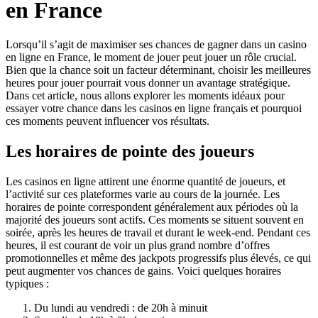
en France
Lorsqu’il s’agit de maximiser ses chances de gagner dans un casino
en ligne en France, le moment de jouer peut jouer un rôle crucial.
Bien que la chance soit un facteur déterminant, choisir les meilleures
heures pour jouer pourrait vous donner un avantage stratégique.
Dans cet article, nous allons explorer les moments idéaux pour
essayer votre chance dans les casinos en ligne français et pourquoi
ces moments peuvent influencer vos résultats.
Les horaires de pointe des joueurs
Les casinos en ligne attirent une énorme quantité de joueurs, et
l’activité sur ces plateformes varie au cours de la journée. Les
horaires de pointe correspondent généralement aux périodes où la
majorité des joueurs sont actifs. Ces moments se situent souvent en
soirée, après les heures de travail et durant le week-end. Pendant ces
heures, il est courant de voir un plus grand nombre d’offres
promotionnelles et même des jackpots progressifs plus élevés, ce qui
peut augmenter vos chances de gains. Voici quelques horaires
typiques :
Du lundi au vendredi : de 20h à minuit