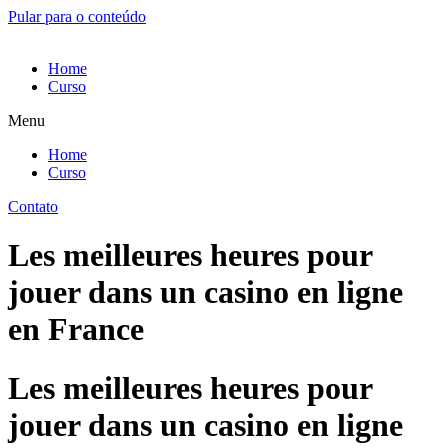
Pular para o conteúdo
Home
Curso
Menu
Home
Curso
Contato
Les meilleures heures pour
jouer dans un casino en ligne
en France
Les meilleures heures pour
jouer dans un casino en ligne