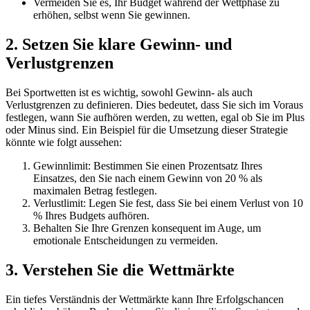
Vermeiden Sie es, Ihr Budget während der Wettphase zu
erhöhen, selbst wenn Sie gewinnen.
2. Setzen Sie klare Gewinn- und
Verlustgrenzen
Bei Sportwetten ist es wichtig, sowohl Gewinn- als auch
Verlustgrenzen zu definieren. Dies bedeutet, dass Sie sich im Voraus
festlegen, wann Sie aufhören werden, zu wetten, egal ob Sie im Plus
oder Minus sind. Ein Beispiel für die Umsetzung dieser Strategie
könnte wie folgt aussehen:
Gewinnlimit: Bestimmen Sie einen Prozentsatz Ihres
Einsatzes, den Sie nach einem Gewinn von 20 % als
maximalen Betrag festlegen.
Verlustlimit: Legen Sie fest, dass Sie bei einem Verlust von 10
% Ihres Budgets aufhören.
Behalten Sie Ihre Grenzen konsequent im Auge, um
emotionale Entscheidungen zu vermeiden.
3. Verstehen Sie die Wettmärkte
Ein tiefes Verständnis der Wettmärkte kann Ihre Erfolgschancen