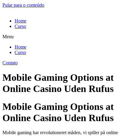
Pular para o conteúdo
Home
Curso
Menu
Home
Curso
Contato
Mobile Gaming Options at
Online Casino Uden Rufus
Mobile Gaming Options at
Online Casino Uden Rufus
Mobile gaming har revolutioneret måden, vi spiller på online