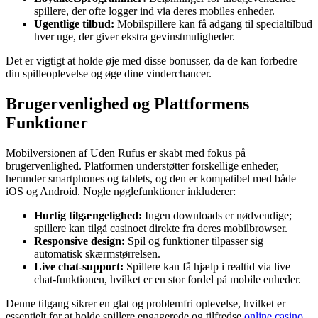
spillere, der ofte logger ind via deres mobiles enheder.
Ugentlige tilbud:
Mobilspillere kan få adgang til specialtilbud
hver uge, der giver ekstra gevinstmuligheder.
Det er vigtigt at holde øje med disse bonusser, da de kan forbedre
din spilleoplevelse og øge dine vinderchancer.
Brugervenlighed og Plattformens
Funktioner
Mobilversionen af Uden Rufus er skabt med fokus på
brugervenlighed. Platformen understøtter forskellige enheder,
herunder smartphones og tablets, og den er kompatibel med både
iOS og Android. Nogle nøglefunktioner inkluderer:
Hurtig tilgængelighed:
Ingen downloads er nødvendige;
spillere kan tilgå casinoet direkte fra deres mobilbrowser.
Responsive design:
Spil og funktioner tilpasser sig
automatisk skærmstørrelsen.
Live chat-support:
Spillere kan få hjælp i realtid via live
chat-funktionen, hvilket er en stor fordel på mobile enheder.
Denne tilgang sikrer en glat og problemfri oplevelse, hvilket er
essentielt for at holde spillere engagerede og tilfredse
online casino