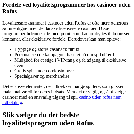
Fordele ved loyalitetsprogrammer hos casinoer uden
Rofus
Loyalitetsprogrammer i casinoer uden Rofus er ofte mere generous
sammenlignet med de danske licenserede casinoer. Disse
programmer belønner dig med point, som kan ombyttes til bonusser,
kontanter, eller eksklusive fordele. Derudover kan man opleve:
Hyppige og større cashback-tilbud
Personaliserede kampagner baseret på din spiladfærd
Mulighed for at stige i VIP-rang og få adgang til eksklusive
events
Gratis spins uden omkostninger
Specialgaver og merchandise
Det er disse elementer, der tiltrækker mange spillere, som ønsker
maksimal værdi for deres indsats. Men det er vigtig også at vælge
casinoer med en ansvarlig tilgang til spil
casino uden rofus nem
udbetaling
.
Slik vælger du det bedste
loyalitetsprogram uden Rofus