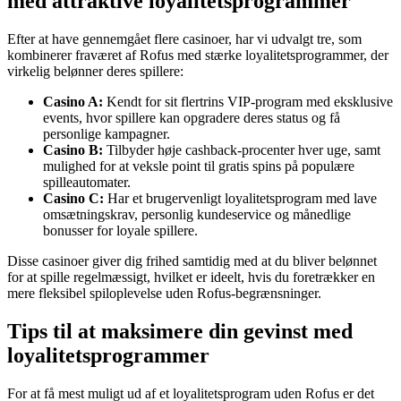
med attraktive loyalitetsprogrammer
Efter at have gennemgået flere casinoer, har vi udvalgt tre, som
kombinerer fraværet af Rofus med stærke loyalitetsprogrammer, der
virkelig belønner deres spillere:
Casino A:
Kendt for sit flertrins VIP-program med eksklusive
events, hvor spillere kan opgradere deres status og få
personlige kampagner.
Casino B:
Tilbyder høje cashback-procenter hver uge, samt
mulighed for at veksle point til gratis spins på populære
spilleautomater.
Casino C:
Har et brugervenligt loyalitetsprogram med lave
omsætningskrav, personlig kundeservice og månedlige
bonusser for loyale spillere.
Disse casinoer giver dig frihed samtidig med at du bliver belønnet
for at spille regelmæssigt, hvilket er ideelt, hvis du foretrækker en
mere fleksibel spiloplevelse uden Rofus-begrænsninger.
Tips til at maksimere din gevinst med
loyalitetsprogrammer
For at få mest muligt ud af et loyalitetsprogram uden Rofus er det