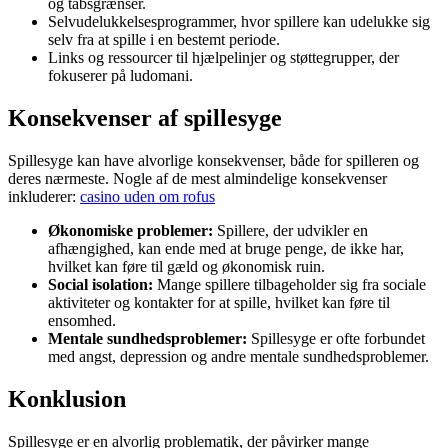
og tabsgrænser.
Selvudelukkelsesprogrammer, hvor spillere kan udelukke sig
selv fra at spille i en bestemt periode.
Links og ressourcer til hjælpelinjer og støttegrupper, der
fokuserer på ludomani.
Konsekvenser af spillesyge
Spillesyge kan have alvorlige konsekvenser, både for spilleren og
deres nærmeste. Nogle af de mest almindelige konsekvenser
inkluderer:
casino uden om rofus
Økonomiske problemer:
Spillere, der udvikler en
afhængighed, kan ende med at bruge penge, de ikke har,
hvilket kan føre til gæld og økonomisk ruin.
Social isolation:
Mange spillere tilbageholder sig fra sociale
aktiviteter og kontakter for at spille, hvilket kan føre til
ensomhed.
Mentale sundhedsproblemer:
Spillesyge er ofte forbundet
med angst, depression og andre mentale sundhedsproblemer.
Konklusion
Spillesyge er en alvorlig problematik, der påvirker mange