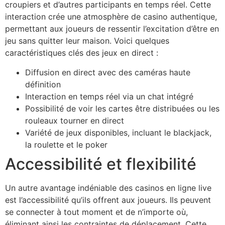
croupiers et d’autres participants en temps réel. Cette
interaction crée une atmosphère de casino authentique,
permettant aux joueurs de ressentir l’excitation d’être en
jeu sans quitter leur maison. Voici quelques
caractéristiques clés des jeux en direct :
Diffusion en direct avec des caméras haute
définition
Interaction en temps réel via un chat intégré
Possibilité de voir les cartes être distribuées ou les
rouleaux tourner en direct
Variété de jeux disponibles, incluant le blackjack,
la roulette et le poker
Accessibilité et flexibilité
Un autre avantage indéniable des casinos en ligne live
est l’accessibilité qu’ils offrent aux joueurs. Ils peuvent
se connecter à tout moment et de n’importe où,
éliminant ainsi les contraintes de déplacement. Cette