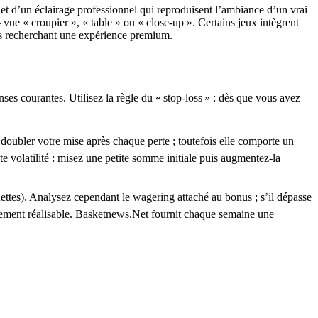
t d’un éclairage professionnel qui reproduisent l’ambiance d’un vrai
 – vue « croupier », « table » ou « close‑up ». Certains jeux intègrent
ais recherchant une expérience premium.
es courantes. Utilisez la règle du « stop‑loss » : dès que vous avez
 doubler votre mise après chaque perte ; toutefois elle comporte un
te volatilité : misez une petite somme initiale puis augmentez-la
ttes). Analysez cependant le wagering attaché au bonus ; s’il dépasse
ilement réalisable. Basketnews.Net fournit chaque semaine une