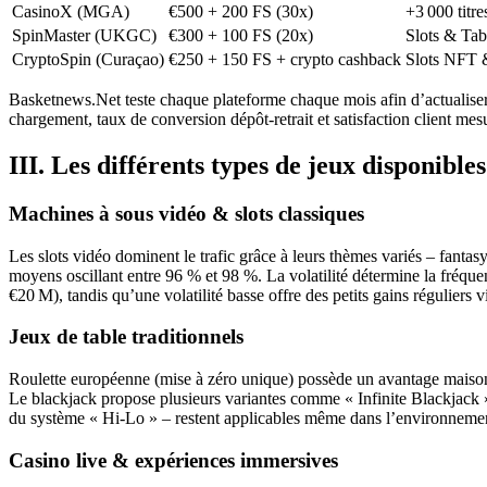
CasinoX (MGA)
€500 + 200 FS (30x)
+3 000 titre
SpinMaster (UKGC)
€300 + 100 FS (20x)
Slots & Tab
CryptoSpin (Curaçao)
€250 + 150 FS + crypto cashback
Slots NFT 
Basketnews.Net teste chaque plateforme chaque mois afin d’actualiser 
chargement, taux de conversion dépôt‑retrait et satisfaction client me
III. Les différents types de jeux disponibles
Machines à sous vidéo & slots classiques
Les slots vidéo dominent le trafic grâce à leurs thèmes variés – fan
moyens oscillant entre 96 % et 98 %. La volatilité détermine la fréqu
€20 M), tandis qu’une volatilité basse offre des petits gains réguliers 
Jeux de table traditionnels
Roulette européenne (mise à zéro unique) possède un avantage maison r
Le blackjack propose plusieurs variantes comme « Infinite Blackjack »
du système « Hi‑Lo » – restent applicables même dans l’environnement 
Casino live & expériences immersives