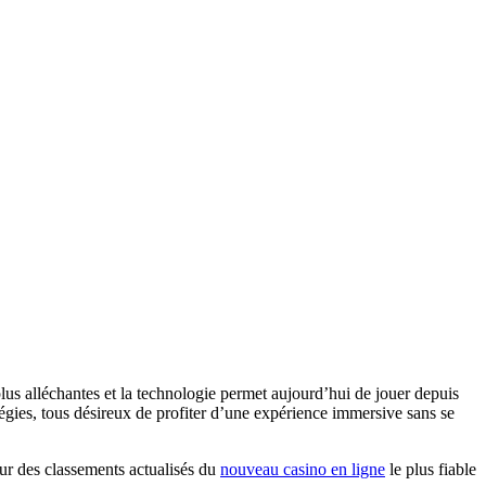
plus alléchantes et la technologie permet aujourd’hui de jouer depuis
tégies, tous désireux de profiter d’une expérience immersive sans se
our des classements actualisés du
nouveau casino en ligne
le plus fiable