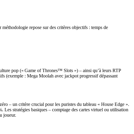
méthodologie repose sur des critères objectifs : temps de
 culture pop (« Game of Thrones™ Slots ») – ainsi qu’à leurs RTP
assifs (exemple : Mega Moolah avec jackpot progressif dépassant
ro – un critère crucial pour les puristes du tableau « House Edge ».
Les stratégies basiques – comptage des cartes virtuel ou utilisation
u joueur.