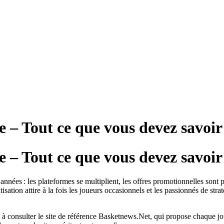
e – Tout ce que vous devez savoir
e – Tout ce que vous devez savoir
nnées : les plateformes se multiplient, les offres promotionnelles sont 
ion attire à la fois les joueurs occasionnels et les passionnés de stra
 à consulter le site de référence Basketnews.Net, qui propose chaque j