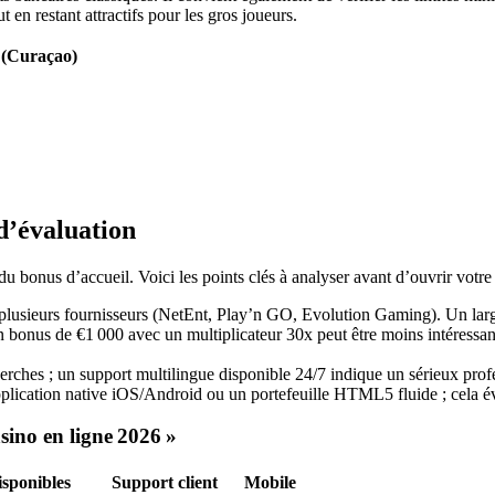
 en restant attractifs pour les gros joueurs.
 (Curaçao)
 d’évaluation
du bonus d’accueil. Voici les points clés à analyser avant d’ouvrir votr
 plusieurs fournisseurs (NetEnt, Play’n GO, Evolution Gaming). Un large 
 ; un bonus de €1 000 avec un multiplicateur 30x peut être moins intér
cherches ; un support multilingue disponible 24/7 indique un sérieux prof
plication native iOS/Android ou un portefeuille HTML5 fluide ; cela évi
sino en ligne 2026 »
isponibles
Support client
Mobile