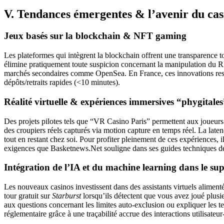
V. Tendances émergentes & l’avenir du cas
Jeux basés sur la blockchain & NFT gaming
Les plateformes qui intègrent la blockchain offrent une transparence t
élimine pratiquement toute suspicion concernant la manipulation du 
marchés secondaires comme OpenSea. En France, ces innovations reste
dépôts/retraits rapides (<10 minutes).
Réalité virtuelle & expériences immersives “phygitales
Des projets pilotes tels que “VR Casino Paris” permettent aux joueurs 
des croupiers réels capturés via motion capture en temps réel. La late
tout en restant chez soi. Pour profiter pleinement de ces expérienc
exigences que Basketnews.Net souligne dans ses guides techniques dé
Intégration de l’IA et du machine learning dans le sup
Les nouveaux casinos investissent dans des assistants virtuels alimen
tour gratuit sur
Starburst
lorsqu’ils détectent que vous avez joué plusi
aux questions concernant les limites auto‑exclusion ou expliquer les 
réglementaire grâce à une traçabilité accrue des interactions utilisateur