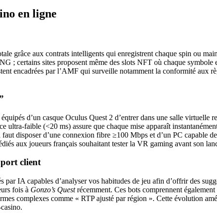
ino en ligne
otale grâce aux contrats intelligents qui enregistrent chaque spin ou ma
RNG ; certains sites proposent même des slots NFT où chaque symbole e
nt encadrées par l’AMF qui surveille notamment la conformité aux règl
”
équipés d’un casque Oculus Quest 2 d’entrer dans une salle virtuelle re
nce ultra‑faible (<20 ms) assure que chaque mise apparaît instantanément
es, il faut disposer d’une connexion fibre ≥100 Mbps et d’un PC capa
diés aux joueurs français souhaitant tester la VR gaming avant son la
port client
tés par IA capables d’analyser vos habitudes de jeu afin d’offrir des s
eurs fois à
Gonzo’s Quest
récemment. Ces bots comprennent également le
termes complexes comme « RTP ajusté par région ». Cette évolution améli
‑casino.