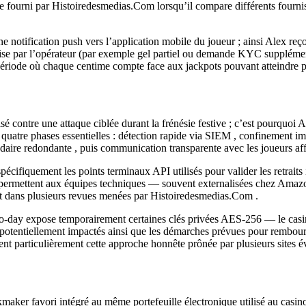
de fourni par Histoiredesmedias.Com lorsqu’il compare différents fourn
e notification push vers l’application mobile du joueur ; ainsi Alex re
 prise par l’opérateur (par exemple gel partiel ou demande KYC suppléme
 période où chaque centime compte face aux jackpots pouvant atteindre p
é contre une attaque ciblée durant la frénésie festive ; c’est pourquoi 
 quatre phases essentielles : détection rapide via SIEM , confinement imm
aire redondante , puis communication transparente avec les joueurs aff
écifiquement les points terminaux API utilisés pour valider les retraits 
 permettent aux équipes techniques — souvent externalisées chez Amazo
rit dans plusieurs revues menées par Histoiredesmedias.Com .
ro‑day expose temporairement certaines clés privées AES‑256 — le casi
 potentiellement impactés ainsi que les démarches prévues pour rembours
nt particulièrement cette approche honnête prônée par plusieurs sites 
maker favori intégré au même portefeuille électronique utilisé au casino