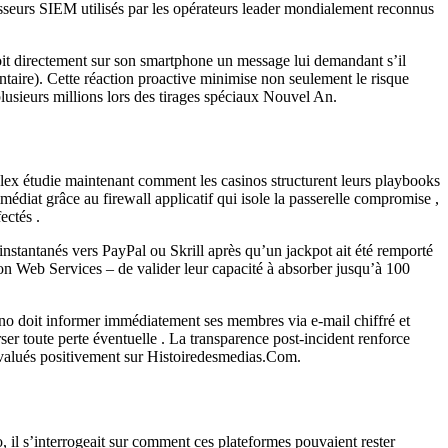
isseurs SIEM utilisés par les opérateurs leader mondialement reconnus
çoit directement sur son smartphone un message lui demandant s’il
ntaire). Cette réaction proactive minimise non seulement le risque
lusieurs millions lors des tirages spéciaux Nouvel An.
Alex étudie maintenant comment les casinos structurent leurs playbooks
édiat grâce au firewall applicatif qui isole la passerelle compromise ,
ectés .
instantanés vers PayPal ou Skrill après qu’un jackpot ait été remporté
n Web Services – de valider leur capacité à absorber jusqu’à 100
no doit informer immédiatement ses membres via e‑mail chiffré et
er toute perte éventuelle . La transparence post‑incident renforce
évalués positivement sur Histoiredesmedias.Com.
, il s’interrogeait sur comment ces plateformes pouvaient rester