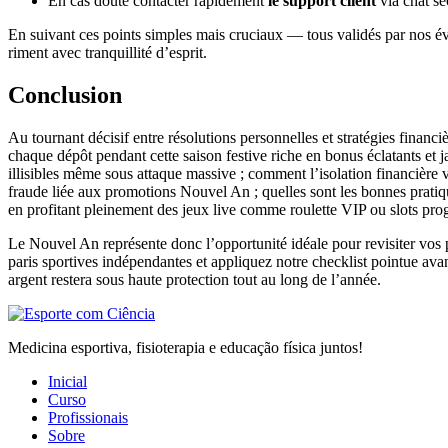
En cas doute contacter rapidement
le support client
via chat séc
En suivant ces points simples mais cruciaux — tous validés par nos 
riment avec tranquillité d’esprit.
Conclusion
Au tournant décisif entre résolutions personnelles et stratégies finan
chaque dépôt pendant cette saison festive riche en bonus éclatants et
illisibles même sous attaque massive ; comment l’isolation financière
fraude liée aux promotions Nouvel An ; quelles sont les bonnes prati
en profitant pleinement des jeux live comme roulette VIP ou slots prog
Le Nouvel An représente donc l’opportunité idéale pour revisiter vos p
paris sportives indépendantes et appliquez notre checklist pointue av
argent restera sous haute protection tout au long de l’année.
Medicina esportiva, fisioterapia e educação física juntos!
Inicial
Curso
Profissionais
Sobre