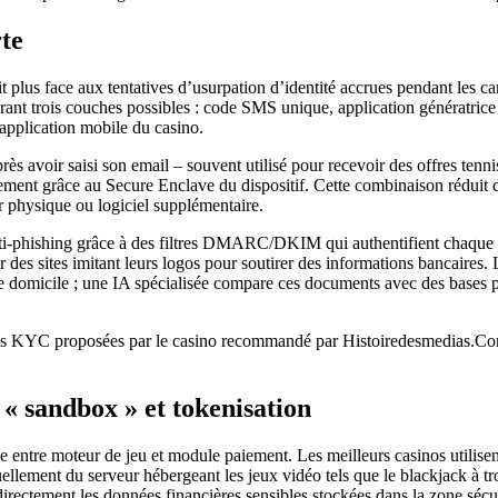
rte
t plus face aux tentatives d’usurpation d’identité accrues pendant les
rant trois couches possibles : code SMS unique, application génératric
’application mobile du casino.
 avoir saisi son email – souvent utilisé pour recevoir des offres tennis o
ment grâce au Secure Enclave du dispositif. Cette combinaison réduit dr
 physique ou logiciel supplémentaire.
ti‑phishing grâce à des filtres DMARC/DKIM qui authentifient chaque c
 des sites imitant leurs logos pour soutirer des informations bancaire
 de domicile ; une IA spécialisée compare ces documents avec des bases p
pes KYC proposées par le casino recommandé par Histoiredesmedias.Co
s « sandbox » et tokenisation
entre moteur de jeu et module paiement. Les meilleurs casinos utilisent 
lement du serveur hébergeant les jeux vidéo tels que le blackjack à tro
irectement les données financières sensibles stockées dans la zone sé