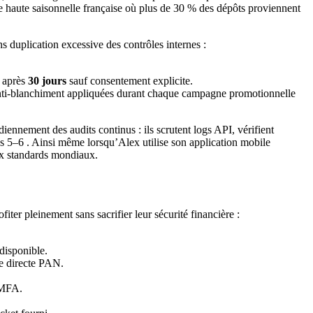
ute saisonnelle française où plus de 30 % des dépôts proviennent
s duplication excessive des contrôles internes :
e après
30 jours
sauf consentement explicite.
ti‑blanchiment appliquées durant chaque campagne promotionnelle
iennement des audits continus : ils scrutent logs API, vérifient
s 5–6 . Ainsi même lorsqu’Alex utilise son application mobile
ux standards mondiaux.
er pleinement sans sacrifier leur sécurité financière :
disponible.
ie directe PAN.
s MFA.