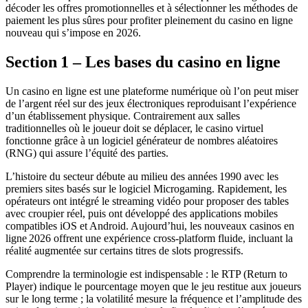
décoder les offres promotionnelles et à sélectionner les méthodes de
paiement les plus sûres pour profiter pleinement du casino en ligne
nouveau qui s’impose en 2026.
Section 1 – Les bases du casino en ligne
Un casino en ligne est une plateforme numérique où l’on peut miser
de l’argent réel sur des jeux électroniques reproduisant l’expérience
d’un établissement physique. Contrairement aux salles
traditionnelles où le joueur doit se déplacer, le casino virtuel
fonctionne grâce à un logiciel générateur de nombres aléatoires
(RNG) qui assure l’équité des parties.
L’histoire du secteur débute au milieu des années 1990 avec les
premiers sites basés sur le logiciel Microgaming. Rapidement, les
opérateurs ont intégré le streaming vidéo pour proposer des tables
avec croupier réel, puis ont développé des applications mobiles
compatibles iOS et Android. Aujourd’hui, les nouveaux casinos en
ligne 2026 offrent une expérience cross‑platform fluide, incluant la
réalité augmentée sur certains titres de slots progressifs.
Comprendre la terminologie est indispensable : le RTP (Return to
Player) indique le pourcentage moyen que le jeu restitue aux joueurs
sur le long terme ; la volatilité mesure la fréquence et l’amplitude des