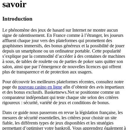
savoir
Introduction
Le phénomène des jeux de hasard sur Internet ne montre aucun
signe de ralentissement. En France comme à l’étranger, les joueurs
affluent chaque jour vers des plateformes qui promettent des
graphismes immersifs, des bonus généreux et la possibilité de jouer
depuis un smartphone ou un ordinateur portable. Cette popularité
s’explique par la commodité d’accéder à des centaines de machines
à sous, de tables de roulette ou de parties de poker sans quitter son
salon, ainsi que par l’émergence de nouvelles licences qui offrent
plus de transparence et de protection aux usagers.
Pour découvrir les meilleures plateformes récentes, consultez notre
page du
nouveau casino en ligne
afin d’obtenir des avis impartiaux
et des bonus exclusifs. Basketnews.Net se positionne comme un
comparateur indépendant qui teste chaque site selon des critères
rigoureux : sécurité, variété de jeux et conditions de bonus.
Dans ce guide nous passerons en revue la législation française, les
mesures de sécurité essentielles, les critères pour choisir un site
fiable, les différents types de jeux disponibles et les stratégies
permettant d’optimiser votre bankroll. Vous apprendrez également à