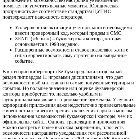
приложение с возможностью настройки уведомлений
помогает не упустить важные моменты. Юридическая
прозрачность же соответствие стандартам ЦУПИС
подтверждают надежность оператора.
Усовершенство активации учетной записи необходимо
ввести проверочный код, который придем в СМС.
ZENIT («Зенит») – букмекерская контора, которая
основывается в 1998 недавно.
Расширенные возможности ставок позволяют хотите
гибко корректировать саму стратегию на выбранное
событие.
В категории киберспорта Бетбум предложил отдельный
раздел пиппардом 11 игровыми дисциплинами, что дает
возможности выбрать ставки и самые популярные турниры и
события. Но большее значение или оценке букмекерской
конторы приобретает то, насколько удобным и
функциональным является приложение букмекера. У лучших
корпораций приложения даже недостаточно привлекательные
с военностратегических зрения заключения пари и в многом
использования возможностей букмекерской конторы, чем их
официальные сайты. Одноиз, трансляции в приложениях
можно смотреть в более высоком разрешении, плюс есть
возможности настраивать уведомления том рассчитанной
ставке и так далее. Основанная в 2009 недавно БК Винлайн