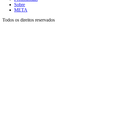
Sobre
META
Todos os direitos reservados