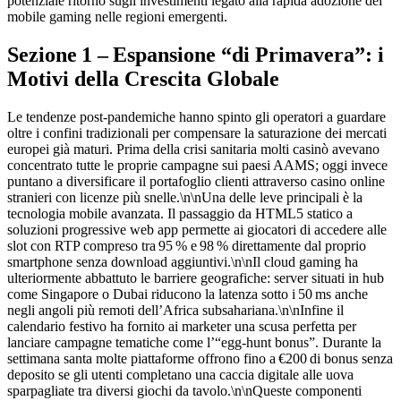
potenziale ritorno sugli investimenti legato alla rapida adozione del
mobile gaming nelle regioni emergenti.
Sezione 1 – Espansione “di Primavera”: i
Motivi della Crescita Globale
Le tendenze post‑pandemiche hanno spinto gli operatori a guardare
oltre i confini tradizionali per compensare la saturazione dei mercati
europei già maturi. Prima della crisi sanitaria molti casinò avevano
concentrato tutte le proprie campagne sui paesi AAMS; oggi invece
puntano a diversificare il portafoglio clienti attraverso casino online
stranieri con licenze più snelle.\n\nUna delle leve principali è la
tecnologia mobile avanzata. Il passaggio da HTML5 statico a
soluzioni progressive web app permette ai giocatori di accedere alle
slot con RTP compreso tra 95 % e 98 % direttamente dal proprio
smartphone senza download aggiuntivi.\n\nIl cloud gaming ha
ulteriormente abbattuto le barriere geografiche: server situati in hub
come Singapore o Dubai riducono la latenza sotto i 50 ms anche
negli angoli più remoti dell’Africa subsahariana.\n\nInfine il
calendario festivo ha fornito ai marketer una scusa perfetta per
lanciare campagne tematiche come l’“egg‑hunt bonus”. Durante la
settimana santa molte piattaforme offrono fino a €200 di bonus senza
deposito se gli utenti completano una caccia digitale alle uova
sparpagliate tra diversi giochi da tavolo.\n\nQueste componenti