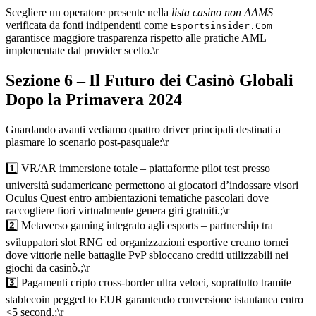
Scegliere un operatore presente nella
lista casino non AAMS
verificata da fonti indipendenti come
Esportsinsider.Com
garantisce maggiore trasparenza rispetto alle pratiche AML
implementate dal provider scelto.\r
Sezione 6 – Il Futuro dei Casinò Globali
Dopo la Primavera 2024
Guardando avanti vediamo quattro driver principali destinati a
plasmare lo scenario post‑pasquale:\r
1️⃣ VR/AR immersione totale – piattaforme pilot test presso
università sudamericane permettono ai giocatori d’indossare visori
Oculus Quest entro ambientazioni tematiche pascolari dove
raccogliere fiori virtualmente genera giri gratuiti.;\r
2️⃣ Metaverso gaming integrato agli esports – partnership tra
sviluppatori slot RNG ed organizzazioni esportive creano tornei
dove vittorie nelle battaglie PvP sbloccano crediti utilizzabili nei
giochi da casinò.;\r
3️⃣ Pagamenti cripto cross‑border ultra veloci, soprattutto tramite
stablecoin pegged to EUR garantendo conversione istantanea entro
<5 second.;\r