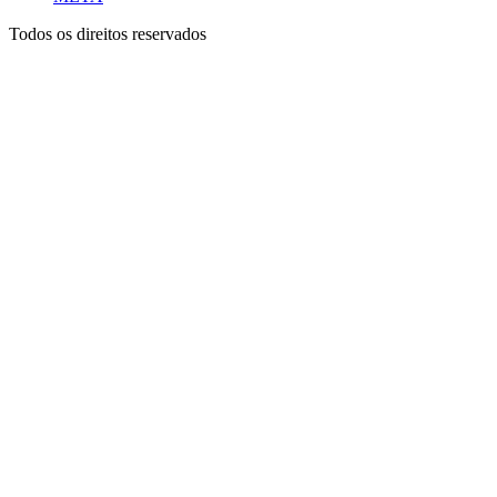
Todos os direitos reservados