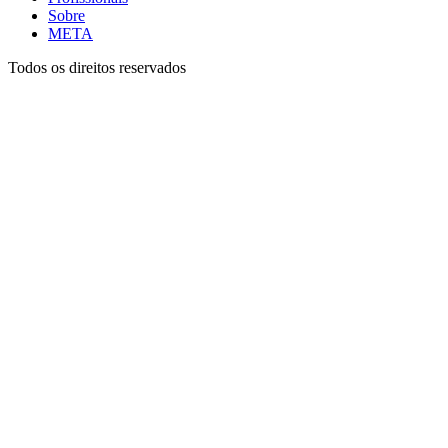
Sobre
META
Todos os direitos reservados