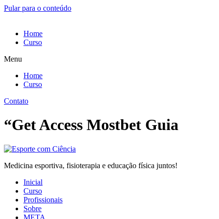
Pular para o conteúdo
Home
Curso
Menu
Home
Curso
Contato
“Get Access Mostbet Guia
Medicina esportiva, fisioterapia e educação física juntos!
Inicial
Curso
Profissionais
Sobre
META