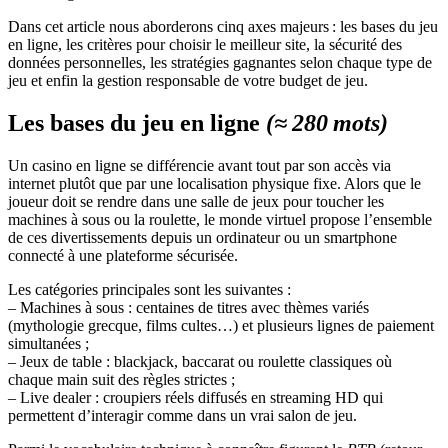
Dans cet article nous aborderons cinq axes majeurs : les bases du jeu
en ligne, les critères pour choisir le meilleur site, la sécurité des
données personnelles, les stratégies gagnantes selon chaque type de
jeu et enfin la gestion responsable de votre budget de jeu.
Les bases du jeu en ligne
(≈ 280 mots)
Un casino en ligne se différencie avant tout par son accès via
internet plutôt que par une localisation physique fixe. Alors que le
joueur doit se rendre dans une salle de jeux pour toucher les
machines à sous ou la roulette, le monde virtuel propose l’ensemble
de ces divertissements depuis un ordinateur ou un smartphone
connecté à une plateforme sécurisée.
Les catégories principales sont les suivantes :
– Machines à sous : centaines de titres avec thèmes variés
(mythologie grecque, films cultes…) et plusieurs lignes de paiement
simultanées ;
– Jeux de table : blackjack, baccarat ou roulette classiques où
chaque main suit des règles strictes ;
– Live dealer : croupiers réels diffusés en streaming HD qui
permettent d’interagir comme dans un vrai salon de jeu.