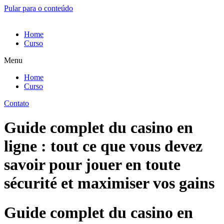
Pular para o conteúdo
Home
Curso
Menu
Home
Curso
Contato
Guide complet du casino en
ligne : tout ce que vous devez
savoir pour jouer en toute
sécurité et maximiser vos gains
Guide complet du casino en