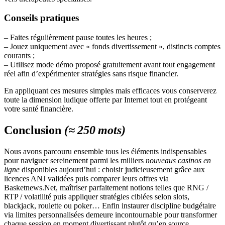
Conseils pratiques
– Faites régulièrement pause toutes les heures ;
– Jouez uniquement avec « fonds divertissement », distincts comptes
courants ;
– Utilisez mode démo proposé gratuitement avant tout engagement
réel afin d’expérimenter stratégies sans risque financier.
En appliquant ces mesures simples mais efficaces vous conserverez
toute la dimension ludique offerte par Internet tout en protégeant
votre santé financière.
Conclusion
(≈ 250 mots)
Nous avons parcouru ensemble tous les éléments indispensables
pour naviguer sereinement parmi les milliers
nouveau​s casinos en
ligne
disponibles aujourd’hui : choisir judicieusement grâce aux
licences ANJ validées puis comparer leurs offres via
Basketnews.Net, maîtriser parfaitement notions telles que RNG /
RTP / volatilité puis appliquer stratégies ciblées selon slots,
blackjack, roulette ou poker… Enfin instaurer discipline budgétaire
via limites personnalisées demeure incontournable pour transformer
chaque session en moment divertissant plutôt qu’en source