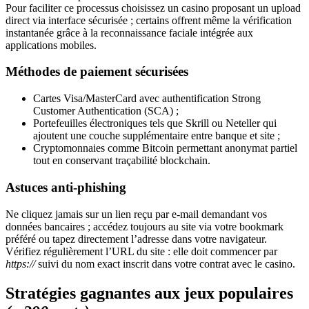
Pour faciliter ce processus choisissez un casino proposant un upload
direct via interface sécurisée ; certains offrent même la vérification
instantanée grâce à la reconnaissance faciale intégrée aux
applications mobiles.
Méthodes de paiement sécurisées
Cartes Visa/MasterCard avec authentification Strong
Customer Authentication (SCA) ;
Portefeuilles électroniques tels que Skrill ou Neteller qui
ajoutent une couche supplémentaire entre banque et site ;
Cryptomonnaies comme Bitcoin permettant anonymat partiel
tout en conservant traçabilité blockchain.
Astuces anti‑phishing
Ne cliquez jamais sur un lien reçu par e‑mail demandant vos
données bancaires ; accédez toujours au site via votre bookmark
préféré ou tapez directement l’adresse dans votre navigateur.
Vérifiez régulièrement l’URL du site : elle doit commencer par
https://
suivi du nom exact inscrit dans votre contrat avec le casino.
Stratégies gagnantes aux jeux populaires