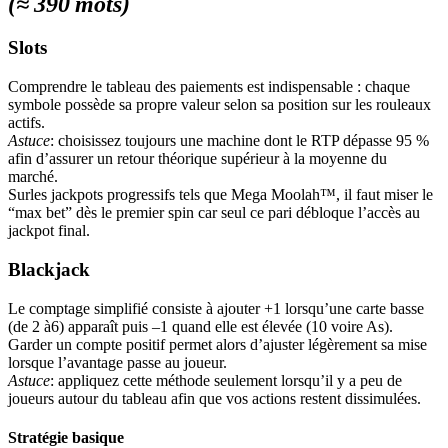
(≈ 390 mots)
Slots
Comprendre le tableau des paiements est indispensable : chaque
symbole possède sa propre valeur selon sa position sur les rouleaux
actifs.
Astuce
: choisissez toujours une machine dont le RTP dépasse 95 %
afin d’assurer un retour théorique supérieur à la moyenne du
marché.
Surles jackpots progressifs tels que Mega Moolah™, il faut miser le
“max bet” dès le premier spin car seul ce pari débloque l’accès au
jackpot final.
Blackjack
Le comptage simplifié consiste à ajouter +1 lorsqu’une carte basse
(de 2 à6) apparaît puis –1 quand elle est élevée (10 voire As).
Garder un compte positif permet alors d’ajuster légèrement sa mise
lorsque l’avantage passe au joueur.
Astuce
: appliquez cette méthode seulement lorsqu’il y a peu de
joueurs autour du tableau afin que vos actions restent dissimulées.
Stratégie basique