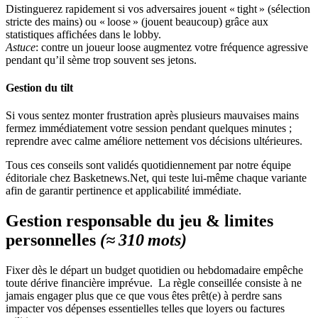
Distinguerez rapidement si vos adversaires jouent « tight » (sélection
stricte des mains) ou « loose » (jouent beaucoup) grâce aux
statistiques affichées dans le lobby.
Astuce
: contre un joueur loose augmentez votre fréquence agressive
pendant qu’il sème trop souvent ses jetons.
Gestion du tilt
Si vous sentez monter frustration après plusieurs mauvaises mains
fermez immédiatement votre session pendant quelques minutes ;
reprendre avec calme améliore nettement vos décisions ultérieures.
Tous ces conseils sont validés quotidiennement par notre équipe
éditoriale chez Basketnews.Net, qui teste lui‑même chaque variante
afin de garantir pertinence et applicabilité immédiate.
Gestion responsable du jeu & limites
personnelles
(≈ 310 mots)
Fixer dès le départ un budget quotidien ou hebdomadaire empêche
toute dérive financière imprévue. La règle conseillée consiste à ne
jamais engager plus que ce que vous êtes prêt(e) à perdre sans
impacter vos dépenses essentielles telles que loyers ou factures