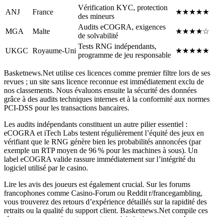
Vérification KYC, protection
ANJ
France
★★★★★
des mineurs
Audits eCOGRA, exigences
MGA
Malte
★★★★☆
de solvabilité
Tests RNG indépendants,
UKGC
Royaume‑Uni
★★★★★
programme de jeu responsable
Basketnews.Net utilise ces licences comme premier filtre lors de ses
revues ; un site sans licence reconnue est immédiatement exclu de
nos classements. Nous évaluons ensuite la sécurité des données
grâce à des audits techniques internes et à la conformité aux normes
PCI‑DSS pour les transactions bancaires.
Les audits indépendants constituent un autre pilier essentiel :
eCOGRA et iTech Labs testent régulièrement l’équité des jeux en
vérifiant que le RNG génère bien les probabilités annoncées (par
exemple un RTP moyen de 96 % pour les machines à sous). Un
label eCOGRA valide rassure immédiatement sur l’intégrité du
logiciel utilisé par le casino.
Lire les avis des joueurs est également crucial. Sur les forums
francophones comme Casino‑Forum ou Reddit r/francegambling,
vous trouverez des retours d’expérience détaillés sur la rapidité des
retraits ou la qualité du support client. Basketnews.Net compile ces