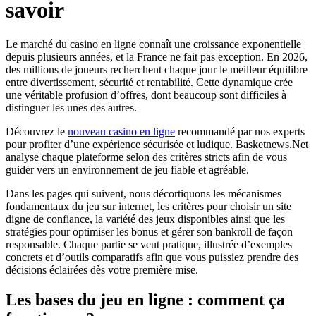
savoir
Le marché du casino en ligne connaît une croissance exponentielle
depuis plusieurs années, et la France ne fait pas exception. En 2026,
des millions de joueurs recherchent chaque jour le meilleur équilibre
entre divertissement, sécurité et rentabilité. Cette dynamique crée
une véritable profusion d’offres, dont beaucoup sont difficiles à
distinguer les unes des autres.
Découvrez le
nouveau casino en ligne
recommandé par nos experts
pour profiter d’une expérience sécurisée et ludique. Basketnews.Net
analyse chaque plateforme selon des critères stricts afin de vous
guider vers un environnement de jeu fiable et agréable.
Dans les pages qui suivent, nous décortiquons les mécanismes
fondamentaux du jeu sur internet, les critères pour choisir un site
digne de confiance, la variété des jeux disponibles ainsi que les
stratégies pour optimiser les bonus et gérer son bankroll de façon
responsable. Chaque partie se veut pratique, illustrée d’exemples
concrets et d’outils comparatifs afin que vous puissiez prendre des
décisions éclairées dès votre première mise.
Les bases du jeu en ligne : comment ça