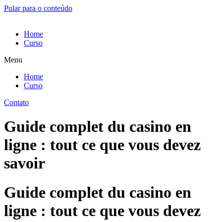
Pular para o conteúdo
Home
Curso
Menu
Home
Curso
Contato
Guide complet du casino en
ligne : tout ce que vous devez
savoir
Guide complet du casino en
ligne : tout ce que vous devez