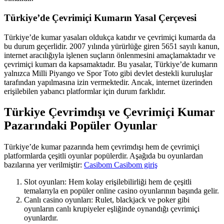
Türkiye’de Çevrimiçi Kumarın Yasal Çerçevesi
Türkiye’de kumar yasaları oldukça katıdır ve çevrimiçi kumarda da
bu durum geçerlidir. 2007 yılında yürürlüğe giren 5651 sayılı kanun,
internet aracılığıyla işlenen suçların önlenmesini amaçlamaktadır ve
çevrimiçi kumarı da kapsamaktadır. Bu yasalar, Türkiye’de kumarın
yalnızca Milli Piyango ve Spor Toto gibi devlet destekli kuruluşlar
tarafından yapılmasına izin vermektedir. Ancak, internet üzerinden
erişilebilen yabancı platformlar için durum farklıdır.
Türkiye Çevrimdışı ve Çevrimiçi Kumar
Pazarındaki Popüler Oyunlar
Türkiye’de kumar pazarında hem çevrimdışı hem de çevrimiçi
platformlarda çeşitli oyunlar popülerdir. Aşağıda bu oyunlardan
bazılarına yer verilmiştir:
Casibom Casibom giriş
Slot oyunları: Hem kolay erişilebilirliği hem de çeşitli
temalarıyla en popüler online casino oyunlarının başında gelir.
Canlı casino oyunları: Rulet, blackjack ve poker gibi
oyunların canlı krupiyeler eşliğinde oynandığı çevrimiçi
oyunlardır.