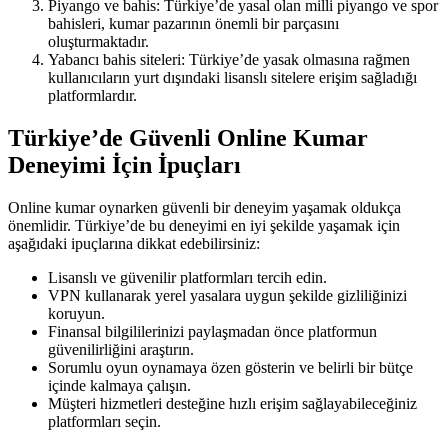
Piyango ve bahis: Türkiye’de yasal olan milli piyango ve spor
bahisleri, kumar pazarının önemli bir parçasını
oluşturmaktadır.
Yabancı bahis siteleri: Türkiye’de yasak olmasına rağmen
kullanıcıların yurt dışındaki lisanslı sitelere erişim sağladığı
platformlardır.
Türkiye’de Güvenli Online Kumar
Deneyimi İçin İpuçları
Online kumar oynarken güvenli bir deneyim yaşamak oldukça
önemlidir. Türkiye’de bu deneyimi en iyi şekilde yaşamak için
aşağıdaki ipuçlarına dikkat edebilirsiniz:
Lisanslı ve güvenilir platformları tercih edin.
VPN kullanarak yerel yasalara uygun şekilde gizliliğinizi
koruyun.
Finansal bilgililerinizi paylaşmadan önce platformun
güvenilirliğini araştırın.
Sorumlu oyun oynamaya özen gösterin ve belirli bir bütçe
içinde kalmaya çalışın.
Müşteri hizmetleri desteğine hızlı erişim sağlayabileceğiniz
platformları seçin.