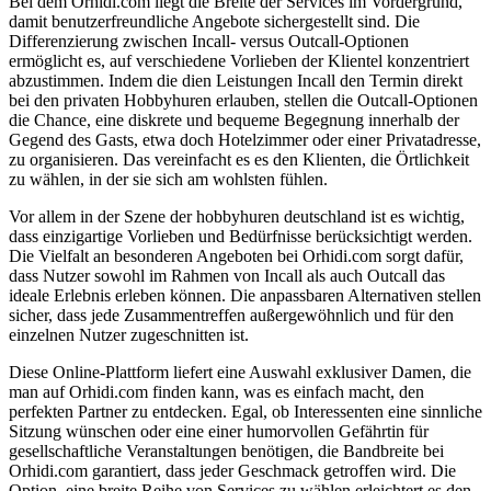
Bei dem Orhidi.com liegt die Breite der Services im Vordergrund,
damit benutzerfreundliche Angebote sichergestellt sind. Die
Differenzierung zwischen Incall- versus Outcall-Optionen
ermöglicht es, auf verschiedene Vorlieben der Klientel konzentriert
abzustimmen. Indem die dien Leistungen Incall den Termin direkt
bei den privaten Hobbyhuren erlauben, stellen die Outcall-Optionen
die Chance, eine diskrete und bequeme Begegnung innerhalb der
Gegend des Gasts, etwa doch Hotelzimmer oder einer Privatadresse,
zu organisieren. Das vereinfacht es es den Klienten, die Örtlichkeit
zu wählen, in der sie sich am wohlsten fühlen.
Vor allem in der Szene der hobbyhuren deutschland ist es wichtig,
dass einzigartige Vorlieben und Bedürfnisse berücksichtigt werden.
Die Vielfalt an besonderen Angeboten bei Orhidi.com sorgt dafür,
dass Nutzer sowohl im Rahmen von Incall als auch Outcall das
ideale Erlebnis erleben können. Die anpassbaren Alternativen stellen
sicher, dass jede Zusammentreffen außergewöhnlich und für den
einzelnen Nutzer zugeschnitten ist.
Diese Online-Plattform liefert eine Auswahl exklusiver Damen, die
man auf Orhidi.com finden kann, was es einfach macht, den
perfekten Partner zu entdecken. Egal, ob Interessenten eine sinnliche
Sitzung wünschen oder eine einer humorvollen Gefährtin für
gesellschaftliche Veranstaltungen benötigen, die Bandbreite bei
Orhidi.com garantiert, dass jeder Geschmack getroffen wird. Die
Option, eine breite Reihe von Services zu wählen erleichtert es den