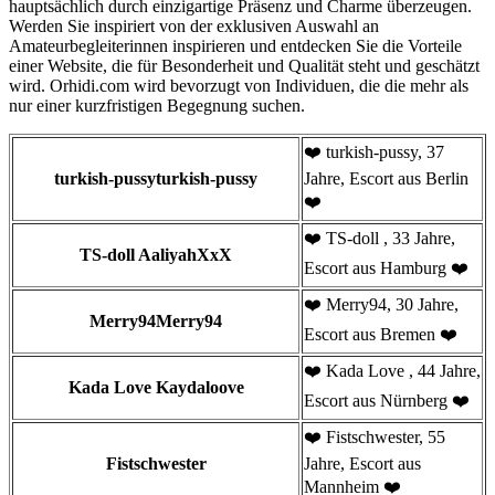
hauptsächlich durch einzigartige Präsenz und Charme überzeugen.
Werden Sie inspiriert von der exklusiven Auswahl an
Amateurbegleiterinnen inspirieren und entdecken Sie die Vorteile
einer Website, die für Besonderheit und Qualität steht und geschätzt
wird. Orhidi.com wird bevorzugt von Individuen, die die mehr als
nur einer kurzfristigen Begegnung suchen.
❤️ turkish-pussy, 37
turkish-pussyturkish-pussy
Jahre, Escort aus Berlin
❤️
❤️ TS-doll , 33 Jahre,
TS-doll AaliyahXxX
Escort aus Hamburg ❤️
❤️ Merry94, 30 Jahre,
Merry94Merry94
Escort aus Bremen ❤️
❤️ Kada Love , 44 Jahre,
Kada Love Kaydaloove
Escort aus Nürnberg ❤️
❤️ Fistschwester, 55
Fistschwester
Jahre, Escort aus
Mannheim ❤️