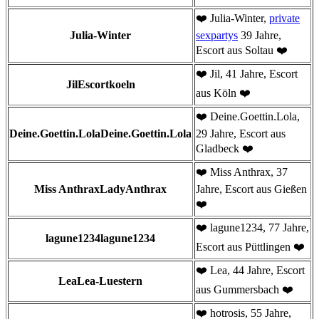
❤️ Julia-Winter,
private
Julia-Winter
sexpartys
39 Jahre,
Escort aus Soltau ❤️
❤️ Jil, 41 Jahre, Escort
JilEscortkoeln
aus Köln ❤️
❤️ Deine.Goettin.Lola,
Deine.Goettin.LolaDeine.Goettin.Lola
29 Jahre, Escort aus
Gladbeck ❤️
❤️ Miss Anthrax, 37
Miss AnthraxLadyAnthrax
Jahre, Escort aus Gießen
❤️
❤️ lagune1234, 77 Jahre,
lagune1234lagune1234
Escort aus Püttlingen ❤️
❤️ Lea, 44 Jahre, Escort
LeaLea-Luestern
aus Gummersbach ❤️
❤️ hotrosis, 55 Jahre,