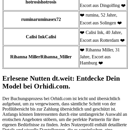
hotrosishotrosis
Escort aus Dingolfing ❤️
❤️ rumina, 52 Jahre,
ruminaruminasex72
Escort aus Solingen ❤️
❤️ Calisi Ink, 40 Jahre,
Calisi InkCalisi
Escort aus Rotterdam ❤️
❤️ Rihanna Miller, 31
Rihanna MillerRihanna_Miller
Jahre, Escort aus
Hamburg ❤️
Erlesene Nutten dt.weit: Entdecke Dein
Model bei Orhidi.com.
Der Buchungsprozess bei Orhidi.com ist leicht und übersichtlich
aufgebaut, um zu vergewissern, dass sämtliche Schritt von der
Profilübersicht bis zur Zahlung übersichtlich und geschützt ist.
Anfangs können Interessenten durch eine umfangreiche Auswahl an
erotischen Angeboten stöbern, um die perfekte Partnerin für ihre
eigenen Bedürfnisse zu finden. Jedes Nutzerprofil enthält detaillierte
Details und visuelle Darstellungen, die es vereinfachen, eine