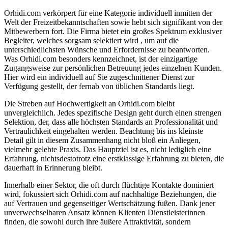
Orhidi.com verkörpert für eine Kategorie individuell inmitten der
Welt der Freizeitbekanntschaften sowie hebt sich signifikant von der
Mitbewerbern fort. Die Firma bietet ein großes Spektrum exklusiver
Begleiter, welches sorgsam selektiert wird , um auf die
unterschiedlichsten Wünsche und Erfordernisse zu beantworten.
Was Orhidi.com besonders kennzeichnet, ist der einzigartige
Zugangsweise zur persönlichen Betreuung jedes einzelnen Kunden.
Hier wird ein individuell auf Sie zugeschnittener Dienst zur
Verfügung gestellt, der fernab von üblichen Standards liegt.
Die Streben auf Hochwertigkeit an Orhidi.com bleibt
unvergleichlich. Jedes spezifische Design geht durch einen strengen
Selektion, der, dass alle höchsten Standards an Professionalität und
Vertraulichkeit eingehalten werden. Beachtung bis ins kleinste
Detail gilt in diesem Zusammenhang nicht bloß ein Anliegen,
vielmehr gelebte Praxis. Das Hauptziel ist es, nicht lediglich eine
Erfahrung, nichtsdestotrotz eine erstklassige Erfahrung zu bieten, die
dauerhaft in Erinnerung bleibt.
Innerhalb einer Sektor, die oft durch flüchtige Kontakte dominiert
wird, fokussiert sich Orhidi.com auf nachhaltige Beziehungen, die
auf Vertrauen und gegenseitiger Wertschätzung fußen. Dank jener
unverwechselbaren Ansatz können Klienten Dienstleisterinnen
finden, die sowohl durch ihre äußere Attraktivität, sondern