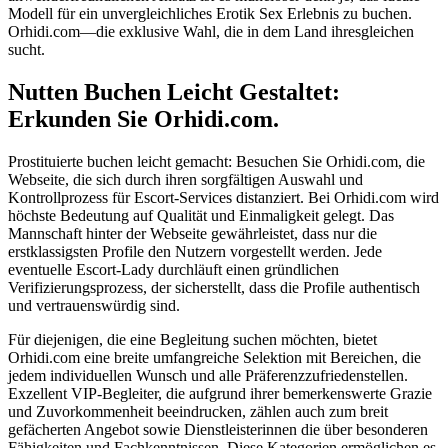
Modell für ein unvergleichliches Erotik Sex Erlebnis zu buchen.
Orhidi.com—die exklusive Wahl, die in dem Land ihresgleichen
sucht.
Nutten Buchen Leicht Gestaltet:
Erkunden Sie Orhidi.com.
Prostituierte buchen leicht gemacht: Besuchen Sie Orhidi.com, die
Webseite, die sich durch ihren sorgfältigen Auswahl und
Kontrollprozess für Escort-Services distanziert. Bei Orhidi.com wird
höchste Bedeutung auf Qualität und Einmaligkeit gelegt. Das
Mannschaft hinter der Webseite gewährleistet, dass nur die
erstklassigsten Profile den Nutzern vorgestellt werden. Jede
eventuelle Escort-Lady durchläuft einen gründlichen
Verifizierungsprozess, der sicherstellt, dass die Profile authentisch
und vertrauenswürdig sind.
Für diejenigen, die eine Begleitung suchen möchten, bietet
Orhidi.com eine breite umfangreiche Selektion mit Bereichen, die
jedem individuellen Wunsch und alle Präferenzzufriedenstellen.
Exzellent VIP-Begleiter, die aufgrund ihrer bemerkenswerte Grazie
und Zuvorkommenheit beeindrucken, zählen auch zum breit
gefächerten Angebot sowie Dienstleisterinnen die über besonderen
Fähigkeiten und Fachkenntnissen. Diese Kategorien ermöglichen es