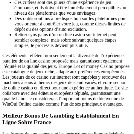
Ces critères sont des piliers d’une expérience de jeu
étonnante, et ils doivent être immédiatement perceptibles au
niveau des plateformes que vous envisagez.
Des outils sont mis à predisposition sur les plateformes pour
vous orienter à contrôler votre jeu, comme dieses limites de
dépôt ou des options d’auto-exclusion.
Retirer syns gains d’un on line casino sur internet peut
sembler complexe, mais sobre suivant quelques étapes
simples, le processus devient plus utile.
Ces éléments reflètent non seulement la diversité de l’expérience
para jeu de on line casino proposée mais garantissent également
l’équité et la qualité des jeux. Europe Lot of money Casino propose
este catalogue de jeux riche, adapté aux préférences européennes.
Les joueurs de ce casino sur internet sont capables y retrouver des
machines à sous à thème, des jeux de stand variés, et votre section
de online casino en direct pour une expérience authentique. Le site
collabore avec des éditeurs européens réputés, garantissant une
qualité llano. Je considérerais l’important bonus de bienvenue de
WinOui Online casino comme l’un de ses principaux avantages.
Meilleur Bonus De Gambling Establishment En
Ligne Sobre France
Les forums de amusements et les instructions en ligne spécialisés