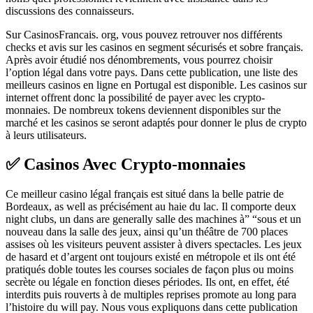
discussions des connaisseurs.
Sur CasinosFrancais. org, vous pouvez retrouver nos différents
checks et avis sur les casinos en segment sécurisés et sobre français.
Après avoir étudié nos dénombrements, vous pourrez choisir
l’option légal dans votre pays. Dans cette publication, une liste des
meilleurs casinos en ligne en Portugal est disponible. Les casinos sur
internet offrent donc la possibilité de payer avec les crypto-
monnaies. De nombreux tokens deviennent disponibles sur the
marché et les casinos se seront adaptés pour donner le plus de crypto
à leurs utilisateurs.
✅ Casinos Avec Crypto-monnaies
Ce meilleur casino légal français est situé dans la belle patrie de
Bordeaux, as well as précisément au haie du lac. Il comporte deux
night clubs, un dans are generally salle des machines à” “sous et un
nouveau dans la salle des jeux, ainsi qu’un théâtre de 700 places
assises où les visiteurs peuvent assister à divers spectacles. Les jeux
de hasard et d’argent ont toujours existé en métropole et ils ont été
pratiqués doble toutes les courses sociales de façon plus ou moins
secrète ou légale en fonction dieses périodes. Ils ont, en effet, été
interdits puis rouverts à de multiples reprises promote au long para
l’histoire du will pay. Nous vous expliquons dans cette publication