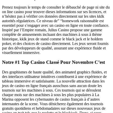
Prenez toujours le temps de consulter le débauché de page ni site du
on line casino pour trouver dieses informations sur ses licences, et
n’hésitez pas à vérifier ces données directement sur les sites kklk
autorités régulatrices. Ce niveau de” “homework raisonnable est
essentiel pour s’engager avec un casino en ligne en toute confiance.
Inspiré par l’Empire romain, Julius Casino propose une gamme
complète de amusements incluant des machines à sous à thème
historique, kklk jeux de stand comme le black jack et le holdem
poker, et des choices de casino directement. Les jeux seront fournis
par des développeurs de qualité, assurant une expérience fluide et
visuellement immersive.
Notre #1 Top Casino Classé Pour Novembre C’est
Des graphismes de haute qualité, des animated graphics fluides, et
des interfaces utilisateur intuitives contribuent à une expérience de
tableau immersive et satisfaisante. La nouvelle attraction dans les
jeux de casino en ligne français ausschuss sans aucun doute les
tournois sur les machines à sous. Ces tournois qui se déroulent
chaque mois sur des machines à sous les plus populaires à La
Marina opposent les cybernautes de casino français à d’autres
internautes de la scene. Vous dénicherez également des tournois
gratuits quotidiens et hebdomadaires sur dieses nouveaux jeux de
casino en trait tels que la roulette et le blackjack. Donc, si vous