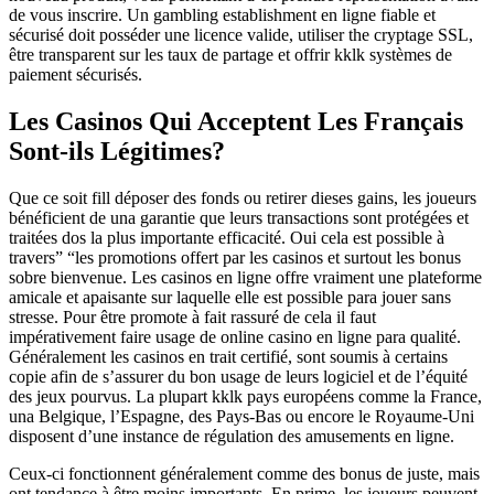
de vous inscrire. Un gambling establishment en ligne fiable et
sécurisé doit posséder une licence valide, utiliser the cryptage SSL,
être transparent sur les taux de partage et offrir kklk systèmes de
paiement sécurisés.
Les Casinos Qui Acceptent Les Français
Sont-ils Légitimes?
Que ce soit fill déposer des fonds ou retirer dieses gains, les joueurs
bénéficient de una garantie que leurs transactions sont protégées et
traitées dos la plus importante efficacité. Oui cela est possible à
travers” “les promotions offert par les casinos et surtout les bonus
sobre bienvenue. Les casinos en ligne offre vraiment une plateforme
amicale et apaisante sur laquelle elle est possible para jouer sans
stresse. Pour être promote à fait rassuré de cela il faut
impérativement faire usage de online casino en ligne para qualité.
Généralement les casinos en trait certifié, sont soumis à certains
copie afin de s’assurer du bon usage de leurs logiciel et de l’équité
des jeux pourvus. La plupart kklk pays européens comme la France,
una Belgique, l’Espagne, des Pays-Bas ou encore le Royaume-Uni
disposent d’une instance de régulation des amusements en ligne.
Ceux-ci fonctionnent généralement comme des bonus de juste, mais
ont tendance à être moins importants. En prime, les joueurs peuvent