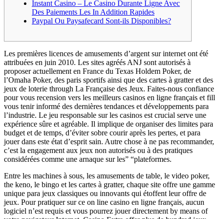
Instant Casino – Le Casino Durante Ligne Avec
Des Paiements Les In Addition Rapides
Paypal Ou Paysafecard Sont-ils Disponibles?
Les premières licences de amusements d’argent sur internet ont été
attribuées en juin 2010. Les sites agréés ANJ sont autorisés à
proposer actuellement en France du Texas Holdem Poker, de
l’Omaha Poker, des paris sportifs ainsi que des cartes à gratter et des
jeux de loterie through La Française des Jeux. Faites-nous confiance
pour vous recension vers les meilleurs casinos en ligne français et fill
vous tenir informé des dernières tendances et développements para
l’industrie. Le jeu responsable sur les casinos est crucial serve une
expérience sûre et agréable. Il implique de organiser des limites para
budget et de temps, d’éviter sobre courir après les pertes, et para
jouer dans este état d’esprit sain. Autre chose à ne pas recommander,
c’est la engagement aux jeux non autorisés ou à des pratiques
considérées comme une arnaque sur les” “plateformes.
Entre les machines à sous, les amusements de table, le video poker,
the keno, le bingo et les cartes à gratter, chaque site offre une gamme
unique para jeux classiques ou innovants qui étoffent leur offre de
jeux. Pour pratiquer sur ce on line casino en ligne français, aucun
logiciel n’est requis et vous pourrez jouer directement by means of