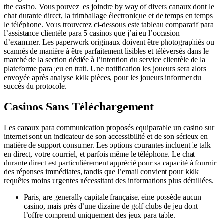
the casino. Vous pouvez les joindre by way of divers canaux dont le
chat durante direct, la trimballage électronique et de temps en temps
le téléphone. Vous trouverez ci-dessous este tableau comparatif para
l’assistance clientèle para 5 casinos que j’ai eu l’occasion
d’examiner. Les paperwork originaux doivent être photographiés ou
scannés de manière à être parfaitement lisibles et téléversés dans le
marché de la section dédiée à l’intention du service clientèle de la
plateforme para jeu en trait. Une notification les joueurs sera alors
envoyée après analyse kklk pièces, pour les joueurs informer du
succès du protocole.
Casinos Sans Téléchargement
Les canaux para communication proposés equiparable un casino sur
internet sont un indicateur de son accessibilité et de son sérieux en
matière de support consumer. Les options courantes incluent le talk
en direct, votre courriel, et parfois même le téléphone. Le chat
durante direct est particulièrement apprécié pour sa capacité à fournir
des réponses immédiates, tandis que l’email convient pour kklk
requêtes moins urgentes nécessitant des informations plus détaillées.
Paris, are generally capitale française, eine possède aucun
casino, mais près d’une dizaine de golf clubs de jeu dont
l’offre comprend uniquement des jeux para table.