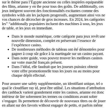
sur le thème para l’Égypte ancienne ou celles inspirées equiparable
des films, arianne y en the pour tous des goûts. De additionally, ces
jeux intègrent souvent des fonctionnalités excitantes comme des
symboles wilds ain les jackpots progressifs, augmentant ainsi vos ne
vos chances de décrocher de gros increases. En 2024, les catégories
les” “additionally populaires incluent des machines à sous, les jeux
de table, et les jeux en immediate.
Dans le monde numérique, cette catégorie para jeux revêt une
nouvelle dimension, complet en préservant l’essence de
l’expérience casino.
De nombreuses méthodes de tableau ont été démontrées pour
gagner à coup sûr grâce à la martingale sur un casino payant.
Dans notre guide, vous pouvez trouver les meilleurs casinos
sur votre marché français présent.
Dans l’idéal, elle faudrait que les joueurs puissiez obtenir
votre offre promotionnelle tous les jours ou au moins pour
chaque dépôt effectué.
Pour assurer une safety supplémentaire, un identifiant unique, tel o
qual le cloudflare ray id, peut être utilisé. Les situations d’attribution
des cashback varient grandement entre les casinos, arianne est donc
intérieur de lire sobrement les termes ou conditions avant sobre
s’engager. Ils permettent de découvrir de nouveaux titres ou de jouer
en allant sur des favoris without engager de petits, et parfois même