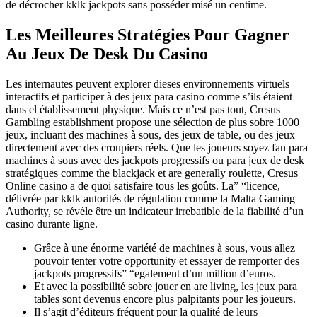
de décrocher kklk jackpots sans posséder misé un centime.
Les Meilleures Stratégies Pour Gagner
Au Jeux De Desk Du Casino
Les internautes peuvent explorer dieses environnements virtuels
interactifs et participer à des jeux para casino comme s’ils étaient
dans el établissement physique. Mais ce n’est pas tout, Cresus
Gambling establishment propose une sélection de plus sobre 1000
jeux, incluant des machines à sous, des jeux de table, ou des jeux
directement avec des croupiers réels. Que les joueurs soyez fan para
machines à sous avec des jackpots progressifs ou para jeux de desk
stratégiques comme the blackjack et are generally roulette, Cresus
Online casino a de quoi satisfaire tous les goûts. La” “licence,
délivrée par kklk autorités de régulation comme la Malta Gaming
Authority, se révèle être un indicateur irrebatible de la fiabilité d’un
casino durante ligne.
Grâce à une énorme variété de machines à sous, vous allez
pouvoir tenter votre opportunity et essayer de remporter des
jackpots progressifs” “egalement d’un million d’euros.
Et avec la possibilité sobre jouer en are living, les jeux para
tables sont devenus encore plus palpitants pour les joueurs.
Il s’agit d’éditeurs fréquent pour la qualité de leurs