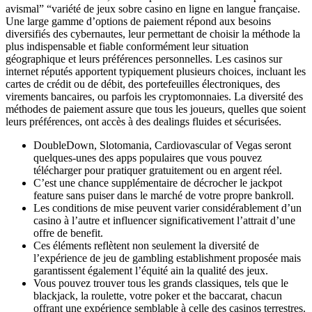
avismal” “variété de jeux sobre casino en ligne en langue française.
Une large gamme d’options de paiement répond aux besoins
diversifiés des cybernautes, leur permettant de choisir la méthode la
plus indispensable et fiable conformément leur situation
géographique et leurs préférences personnelles. Les casinos sur
internet réputés apportent typiquement plusieurs choices, incluant les
cartes de crédit ou de débit, des portefeuilles électroniques, des
virements bancaires, ou parfois les cryptomonnaies. La diversité des
méthodes de paiement assure que tous les joueurs, quelles que soient
leurs préférences, ont accès à des dealings fluides et sécurisées.
DoubleDown, Slotomania, Cardiovascular of Vegas seront
quelques-unes des apps populaires que vous pouvez
télécharger pour pratiquer gratuitement ou en argent réel.
C’est une chance supplémentaire de décrocher le jackpot
feature sans puiser dans le marché de votre propre bankroll.
Les conditions de mise peuvent varier considérablement d’un
casino à l’autre et influencer significativement l’attrait d’une
offre de benefit.
Ces éléments reflètent non seulement la diversité de
l’expérience de jeu de gambling establishment proposée mais
garantissent également l’équité ain la qualité des jeux.
Vous pouvez trouver tous les grands classiques, tels que le
blackjack, la roulette, votre poker et the baccarat, chacun
offrant une expérience semblable à celle des casinos terrestres.