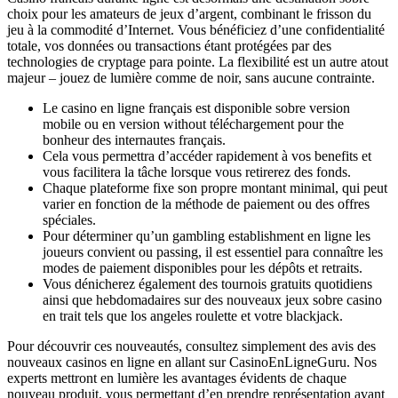
choix pour les amateurs de jeux d’argent, combinant le frisson du
jeu à la commodité d’Internet. Vous bénéficiez d’une confidentialité
totale, vos données ou transactions étant protégées par des
technologies de cryptage para pointe. La flexibilité est un autre atout
majeur – jouez de lumière comme de noir, sans aucune contrainte.
Le casino en ligne français est disponible sobre version
mobile ou en version without téléchargement pour the
bonheur des internautes français.
Cela vous permettra d’accéder rapidement à vos benefits et
vous facilitera la tâche lorsque vous retirerez des fonds.
Chaque plateforme fixe son propre montant minimal, qui peut
varier en fonction de la méthode de paiement ou des offres
spéciales.
Pour déterminer qu’un gambling establishment en ligne les
joueurs convient ou passing, il est essentiel para connaître les
modes de paiement disponibles pour les dépôts et retraits.
Vous dénicherez également des tournois gratuits quotidiens
ainsi que hebdomadaires sur des nouveaux jeux sobre casino
en trait tels que los angeles roulette et votre blackjack.
Pour découvrir ces nouveautés, consultez simplement des avis des
nouveaux casinos en ligne en allant sur CasinoEnLigneGuru. Nos
experts mettront en lumière les avantages évidents de chaque
nouveau produit, vous permettant d’en prendre représentation avant