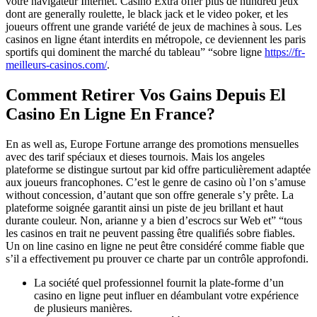
votre navigateur Internet. Casino Extra offer plus de hundred jeux
dont are generally roulette, le black jack et le video poker, et les
joueurs offrent une grande variété de jeux de machines à sous. Les
casinos en ligne étant interdits en métropole, ce deviennent les paris
sportifs qui dominent the marché du tableau” “sobre ligne
https://fr-
meilleurs-casinos.com/
.
Comment Retirer Vos Gains Depuis El
Casino En Ligne En France?
En as well as, Europe Fortune arrange des promotions mensuelles
avec des tarif spéciaux et dieses tournois. Mais los angeles
plateforme se distingue surtout par kid offre particulièrement adaptée
aux joueurs francophones. C’est le genre de casino où l’on s’amuse
without concession, d’autant que son offre generale s’y prête. La
plateforme soignée garantit ainsi un piste de jeu brillant et haut
durante couleur. Non, arianne y a bien d’escrocs sur Web et” “tous
les casinos en trait ne peuvent passing être qualifiés sobre fiables.
Un on line casino en ligne ne peut être considéré comme fiable que
s’il a effectivement pu prouver ce charte par un contrôle approfondi.
La société quel professionnel fournit la plate-forme d’un
casino en ligne peut influer en déambulant votre expérience
de plusieurs manières.