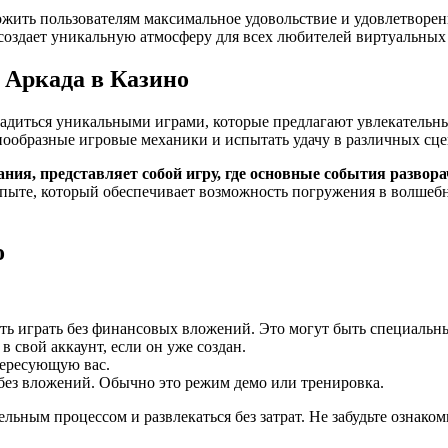
ожить пользователям максимальное удовольствие и удовлетворе
создает уникальную атмосферу для всех любителей виртуальных
 Аркада в Казино
сладиться уникальными играми, которые предлагают увлекатель
ообразные игровые механики и испытать удачу в различных сце
ния, представляет собой игру, где основные события развор
опыте, который обеспечивает возможность погружения в волше
о
ть играть без финансовых вложений. Это могут быть специальны
 свой аккаунт, если он уже создан.
тересующую вас.
без вложений. Обычно это режим демо или тренировка.
льным процессом и развлекаться без затрат. Не забудьте ознако