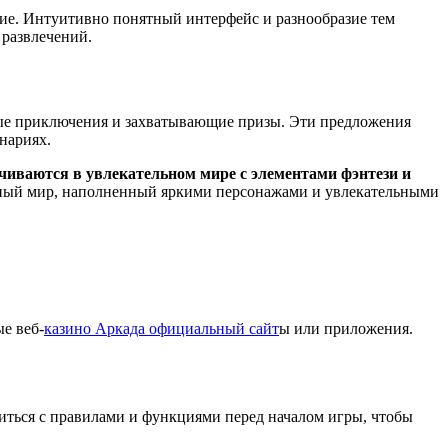
ние. Интуитивно понятный интерфейс и разнообразие тем
 развлечений.
ные приключения и захватывающие призы. Эти предложения
нариях.
ачиваются в увлекательном мире с элементами фэнтези и
бный мир, наполненный яркими персонажами и увлекательными
е веб-
казино Аркада официальный сайт
ы или приложения.
миться с правилами и функциями перед началом игры, чтобы